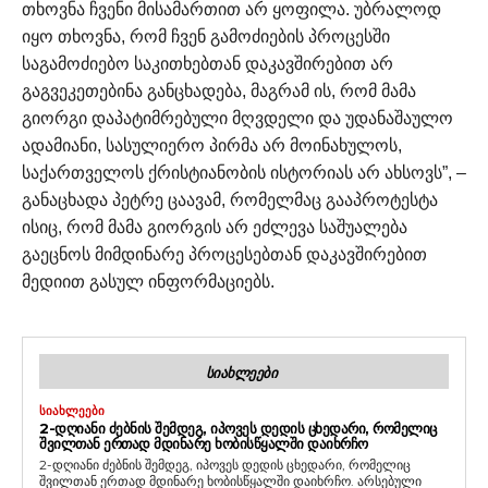
თხოვნა ჩვენი მისამართით არ ყოფილა. უბრალოდ
იყო თხოვნა, რომ ჩვენ გამოძიების პროცესში
საგამოძიებო საკითხებთან დაკავშირებით არ
გაგვეკეთებინა განცხადება, მაგრამ ის, რომ მამა
გიორგი დაპატიმრებული მღვდელი და უდანაშაულო
ადამიანი, სასულიერო პირმა არ მოინახულოს,
საქართველოს ქრისტიანობის ისტორიას არ ახსოვს”, –
განაცხადა პეტრე ცაავამ, რომელმაც გააპროტესტა
ისიც, რომ მამა გიორგის არ ეძლევა საშუალება
გაეცნოს მიმდინარე პროცესებთან დაკავშირებით
მედიით გასულ ინფორმაციებს.
ᲡᲘᲐᲮᲚᲔᲔᲑᲘ
ᲡᲘᲐᲮᲚᲔᲔᲑᲘ
2-ᲓᲦᲘᲐᲜᲘ ᲫᲔᲑᲜᲘᲡ ᲨᲔᲛᲓᲔᲒ, ᲘᲞᲝᲕᲔᲡ ᲓᲔᲓᲘᲡ ᲪᲮᲔᲓᲐᲠᲘ, ᲠᲝᲛᲔᲚᲘᲪ
ᲨᲕᲘᲚᲗᲐᲜ ᲔᲠᲗᲐᲓ ᲛᲓᲘᲜᲐᲠᲔ ᲮᲝᲑᲘᲡᲬᲧᲐᲚᲨᲘ ᲓᲐᲘᲮᲠᲩᲝ
2-დღიანი ძებნის შემდეგ, იპოვეს დედის ცხედარი, რომელიც
შვილთან ერთად მდინარე ხობისწყალში დაიხრჩო. არსებული