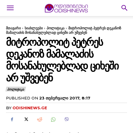
მთავარი
სიახლეები
პოლიტიკა
მიტროპოლიტ პეტრეს დეკანოზ
მამალაძის მოსანახულებლად ციხეში არ უშვებენ
ᲛᲘᲢᲠᲝᲞᲝᲚᲘᲢ ᲞᲔᲢᲠᲔᲡ
ᲓᲔᲙᲐᲜᲝᲖ ᲛᲐᲛᲐᲚᲐᲫᲘᲡ
ᲛᲝᲡᲐᲜᲐᲮᲣᲚᲔᲑᲚᲐᲓ ᲪᲘᲮᲔᲨᲘ
ᲐᲠ ᲣᲨᲕᲔᲑᲔᲜ
ᲞᲝᲚᲘᲢᲘᲙᲐ
PUBLISHED ON
23 ᲗᲔᲑᲔᲠᲕᲐᲚᲘ 2017, 8:17
BY
ODISHINEWS.GE