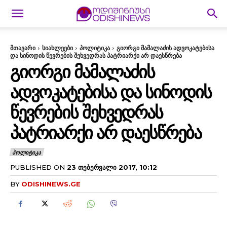
მთავარი
სიახლეები
პოლიტიკა
გიორგი მამალაძის ადვოკატებისა
და სინოდის წევრების შეხვედრას პატრიარქი არ დაესწრება
ᲒᲘᲝᲠᲒᲘ ᲛᲐᲛᲐᲚᲐᲫᲘᲡ
ᲐᲓᲕᲝᲙᲐᲢᲔᲑᲘᲡᲐ ᲓᲐ ᲡᲘᲜᲝᲓᲘᲡ
ᲬᲔᲕᲠᲔᲑᲘᲡ ᲨᲔᲮᲕᲔᲓᲠᲐᲡ
ᲞᲐᲢᲠᲘᲐᲠᲥᲘ ᲐᲠ ᲓᲐᲔᲡᲬᲠᲔᲑᲐ
ᲞᲝᲚᲘᲢᲘᲙᲐ
PUBLISHED ON
23 ᲗᲔᲑᲔᲠᲕᲐᲚᲘ 2017, 10:12
BY
ODISHINEWS.GE