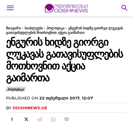
მთავარი
სიახლეები
პოლიტიკა
ენგურის ხიდზე გიორგი ლუკავას
გათავისუფლების მოთხოვნით აქცია გაიმართა
ᲔᲜᲒᲣᲠᲘᲡ ᲮᲘᲓᲖᲔ ᲒᲘᲝᲠᲒᲘ
ᲚᲣᲙᲐᲕᲐᲡ ᲒᲐᲗᲐᲕᲘᲡᲣᲤᲚᲔᲑᲘᲡ
ᲛᲝᲗᲮᲝᲕᲜᲘᲗ ᲐᲥᲪᲘᲐ
ᲒᲐᲘᲛᲐᲠᲗᲐ
ᲞᲝᲚᲘᲢᲘᲙᲐ
PUBLISHED ON
22 ᲗᲔᲑᲔᲠᲕᲐᲚᲘ 2017, 12:07
BY
ODISHINEWS.GE