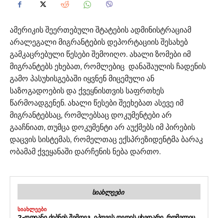
ამერიკის შეერთებული შტატების ადმინისტრაციამ
არალეგალი მიგრანტების დეპორტაციის შესახებ
გამკაცრებული წესები შემოიღო. ახალი ზომები იმ
მიგრანტებს ეხებათ, რომლებიც დანაშაულის ჩადენის
გამო პასუხისგებაში იყვნენ მიცემული ან
საზოგადოების და ქვეყნისთვის საფრთხეს
წარმოადგენენ. ახალი წესები შეეხებათ ასევე იმ
მიგრანტებსაც, რომლებსაც დოკუმენტები არ
გააჩნიათ, თუმცა დოკუმენტი არ აუქმებს იმ პირების
დაცვის სისტემას, რომელთაც ექსპრეზიდენტმა ბარაკ
ობამამ ქვეყანაში დარჩენის ნება დართო.
ᲡᲘᲐᲮᲚᲔᲔᲑᲘ
ᲡᲘᲐᲮᲚᲔᲔᲑᲘ
2-ᲓᲦᲘᲐᲜᲘ ᲫᲔᲑᲜᲘᲡ ᲨᲔᲛᲓᲔᲒ, ᲘᲞᲝᲕᲔᲡ ᲓᲔᲓᲘᲡ ᲪᲮᲔᲓᲐᲠᲘ, ᲠᲝᲛᲔᲚᲘᲪ