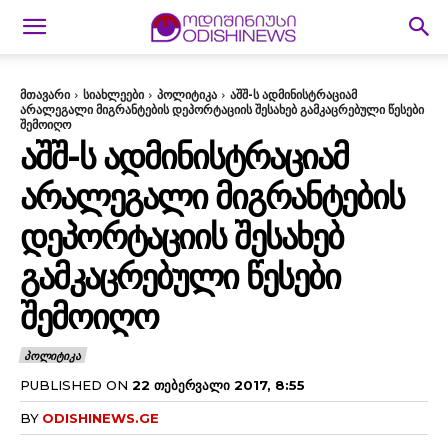
მთავარი
სიახლეები
პოლიტიკა
აშშ-ს ადმინისტრაციამ
არალეგალი მიგრანტების დეპორტაციის შესახებ გამკაცრებული წესები
შემოიღო
ᲐᲨᲨ-Ს ᲐᲓᲛᲘᲜᲘᲡᲢᲠᲐᲪᲘᲐᲛ
ᲐᲠᲐᲚᲔᲒᲐᲚᲘ ᲛᲘᲒᲠᲐᲜᲢᲔᲑᲘᲡ
ᲓᲔᲞᲝᲠᲢᲐᲪᲘᲘᲡ ᲨᲔᲡᲐᲮᲔᲑ
ᲒᲐᲛᲙᲐᲪᲠᲔᲑᲣᲚᲘ ᲬᲔᲡᲔᲑᲘ
ᲨᲔᲛᲝᲘᲦᲝ
ᲞᲝᲚᲘᲢᲘᲙᲐ
PUBLISHED ON
22 ᲗᲔᲑᲔᲠᲕᲐᲚᲘ 2017, 8:55
BY
ODISHINEWS.GE