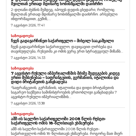
ᲨᲕᲘᲚᲗᲐᲜ ᲔᲠᲗᲐᲓ ᲛᲓᲘᲜᲐᲠᲔ ᲮᲝᲑᲘᲡᲬᲧᲐᲚᲨᲘ ᲓᲐᲘᲮᲠᲩᲝ
2-დღიანი ძებნის შემდეგ, იპოვეს დედის ცხედარი, რომელიც
შვილთან ერთად მდინარე ხობისწყალში დაიხრჩო. არსებული
ინფორმაციით, გუშინ,...
7 აგვისტო 2026, 17:41
ᲡᲐᲖᲝᲒᲐᲓᲝᲔᲑᲐ
ᲩᲕᲔᲜ ᲒᲐᲓᲐᲕᲐᲠᲩᲘᲜᲔᲗ ᲡᲐᲥᲐᲠᲗᲕᲔᲚᲝ – ᲛᲘᲮᲔᲘᲚ ᲡᲐᲐᲙᲐᲨᲕᲘᲚᲘ
ჩვენ გადავარჩინეთ საქართველო, დავიცავით ღირსება და
თავისუფლება, რუსეთმა კი ომის ვერც ერთ სტრატეგიულ მიზანს...
7 აგვისტო 2026, 14:33
ᲡᲐᲖᲝᲒᲐᲓᲝᲔᲑᲐ
7 ᲐᲒᲕᲘᲡᲢᲝ ᲠᲣᲡᲣᲚᲘ ᲘᲛᲞᲔᲠᲘᲐᲚᲘᲖᲛᲘᲡ ᲛᲫᲘᲛᲔ ᲨᲔᲓᲔᲒᲔᲑᲘᲡ ᲙᲘᲓᲔᲕ
ᲔᲠᲗᲘ ᲨᲔᲮᲡᲔᲜᲔᲑᲐᲐ – ᲡᲐᲤᲠᲐᲜᲒᲔᲗᲘᲡ, ᲒᲔᲠᲛᲐᲜᲘᲘᲡ, ᲘᲢᲐᲚᲘᲘᲡᲐ ᲓᲐ
ᲓᲘᲓᲘ ᲑᲠᲘᲢᲐᲜᲔᲗᲘᲡ ᲒᲐᲜᲪᲮᲐᲓᲔᲑᲐ
“საფრანგეთის, გერმანიის, იტალიისა და დიდი ბრიტანეთის
საგარეო საქმეთა სამინისტროების ერთობლივი განცხადება 7
აგვისტო რუსული იმპერიალიზმის...
7 აგვისტო 2026, 13:38
ᲡᲐᲖᲝᲒᲐᲓᲝᲔᲑᲐ
ᲐᲨᲨ-ᲘᲡ ᲡᲐᲔᲚᲩᲝ ᲡᲐᲥᲐᲠᲗᲕᲔᲚᲝᲨᲘ 2008 ᲬᲚᲘᲡ ᲠᲣᲡᲔᲗ-
ᲡᲐᲥᲐᲠᲗᲕᲔᲚᲝᲡ ᲝᲛᲘᲡ 18-ᲬᲚᲘᲡᲗᲐᲕᲡ ᲔᲮᲛᲐᲣᲠᲔᲑᲐ
აშშ-ის საელჩო საქართველოში 2008 წლის რუსეთ-
საქართველოს ომის 18-წლისთავს ეხმაურება. როგორც მათ მიერ