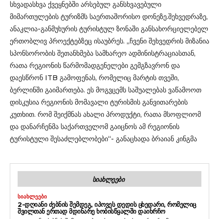
სხვადასხვა ქვეყნებში არსებულ განსხვავებული
მიმართულების ტურიზმს საერთაშორისო დონეზე.შეხვედრაზე,
ანაკლია-განმუხურის ტურისტულ ზონაში განსახორციელებელ
ერთობლივ პროექტებზეც ისაუბრეს. „ჩვენი შეხვედრის მიზანია
სპონსორობის შეთანხმება სამხარეო ადმინისტრაციასთან,
რათა რეგიონის წარმომადგენელები გემგზავრონ და
დაესწრონ ITB გამოფენას, რომელიც მარტის თვეში,
ბერლინში გაიმართება. ეს მოგვცემს საშუალებას ვაწამოოთ
დისკუსია რეგიონის მომავალი ტურისმის განვითარების
კუთხით. რომ შეიქმნას ახალი პროდუქტი, რათა მსოფლიომ
და დანარჩენმა საქართველომ გაიცნოს ამ რეგიონის
ტურისტული შესაძლებლობები“- განაცხადა ბრაიან კინგმა
ᲡᲘᲐᲮᲚᲔᲔᲑᲘ
ᲡᲘᲐᲮᲚᲔᲔᲑᲘ
2-ᲓᲦᲘᲐᲜᲘ ᲫᲔᲑᲜᲘᲡ ᲨᲔᲛᲓᲔᲒ, ᲘᲞᲝᲕᲔᲡ ᲓᲔᲓᲘᲡ ᲪᲮᲔᲓᲐᲠᲘ, ᲠᲝᲛᲔᲚᲘᲪ
ᲨᲕᲘᲚᲗᲐᲜ ᲔᲠᲗᲐᲓ ᲛᲓᲘᲜᲐᲠᲔ ᲮᲝᲑᲘᲡᲬᲧᲐᲚᲨᲘ ᲓᲐᲘᲮᲠᲩᲝ