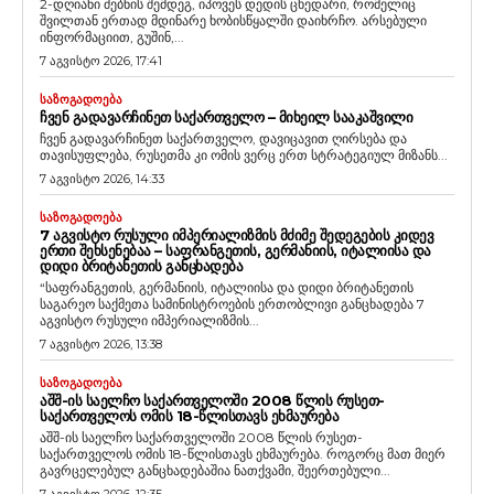
2-დღიანი ძებნის შემდეგ, იპოვეს დედის ცხედარი, რომელიც
შვილთან ერთად მდინარე ხობისწყალში დაიხრჩო. არსებული
ინფორმაციით, გუშინ,...
7 აგვისტო 2026, 17:41
ᲡᲐᲖᲝᲒᲐᲓᲝᲔᲑᲐ
ᲩᲕᲔᲜ ᲒᲐᲓᲐᲕᲐᲠᲩᲘᲜᲔᲗ ᲡᲐᲥᲐᲠᲗᲕᲔᲚᲝ – ᲛᲘᲮᲔᲘᲚ ᲡᲐᲐᲙᲐᲨᲕᲘᲚᲘ
ჩვენ გადავარჩინეთ საქართველო, დავიცავით ღირსება და
თავისუფლება, რუსეთმა კი ომის ვერც ერთ სტრატეგიულ მიზანს...
7 აგვისტო 2026, 14:33
ᲡᲐᲖᲝᲒᲐᲓᲝᲔᲑᲐ
7 ᲐᲒᲕᲘᲡᲢᲝ ᲠᲣᲡᲣᲚᲘ ᲘᲛᲞᲔᲠᲘᲐᲚᲘᲖᲛᲘᲡ ᲛᲫᲘᲛᲔ ᲨᲔᲓᲔᲒᲔᲑᲘᲡ ᲙᲘᲓᲔᲕ
ᲔᲠᲗᲘ ᲨᲔᲮᲡᲔᲜᲔᲑᲐᲐ – ᲡᲐᲤᲠᲐᲜᲒᲔᲗᲘᲡ, ᲒᲔᲠᲛᲐᲜᲘᲘᲡ, ᲘᲢᲐᲚᲘᲘᲡᲐ ᲓᲐ
ᲓᲘᲓᲘ ᲑᲠᲘᲢᲐᲜᲔᲗᲘᲡ ᲒᲐᲜᲪᲮᲐᲓᲔᲑᲐ
“საფრანგეთის, გერმანიის, იტალიისა და დიდი ბრიტანეთის
საგარეო საქმეთა სამინისტროების ერთობლივი განცხადება 7
აგვისტო რუსული იმპერიალიზმის...
7 აგვისტო 2026, 13:38
ᲡᲐᲖᲝᲒᲐᲓᲝᲔᲑᲐ
ᲐᲨᲨ-ᲘᲡ ᲡᲐᲔᲚᲩᲝ ᲡᲐᲥᲐᲠᲗᲕᲔᲚᲝᲨᲘ 2008 ᲬᲚᲘᲡ ᲠᲣᲡᲔᲗ-
ᲡᲐᲥᲐᲠᲗᲕᲔᲚᲝᲡ ᲝᲛᲘᲡ 18-ᲬᲚᲘᲡᲗᲐᲕᲡ ᲔᲮᲛᲐᲣᲠᲔᲑᲐ
აშშ-ის საელჩო საქართველოში 2008 წლის რუსეთ-
საქართველოს ომის 18-წლისთავს ეხმაურება. როგორც მათ მიერ
გავრცელებულ განცხადებაშია ნათქვამი, შეერთებული...
7 აგვისტო 2026, 12:35