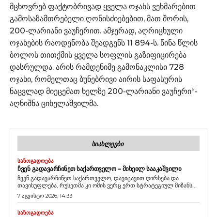
მცხოვრებ ფაქტობრივად ყველა ოჯახს ვეხმარებით
გამოსაზამთრებელი ღონისძიებებით, მათ შორის,
200-ლარიანი ვაუჩერით. ამჯერად, აღრიცხული
ოჯახების რაოდენობა შეადგენს 11 894-ს. წინა წლის
ბოლოს თითქმის ყველა სოფლის გაზიფიცირება
დასრულდა. არის რამდენიმე გამონაკლისი 728
ოჯახი, რომელთაც ბუნებრივი აირის საფასურის
ნაცვლად მიეცემათ ხელზე 200-ლარიანი ვაუჩერი“-
აღნიშნა ციხელაშვილმა.
ᲡᲘᲐᲮᲚᲔᲔᲑᲘ
ᲡᲐᲖᲝᲒᲐᲓᲝᲔᲑᲐ
ᲩᲕᲔᲜ ᲒᲐᲓᲐᲕᲐᲠᲩᲘᲜᲔᲗ ᲡᲐᲥᲐᲠᲗᲕᲔᲚᲝ – ᲛᲘᲮᲔᲘᲚ ᲡᲐᲐᲙᲐᲨᲕᲘᲚᲘ
ჩვენ გადავარჩინეთ საქართველო, დავიცავით ღირსება და
თავისუფლება, რუსეთმა კი ომის ვერც ერთ სტრატეგიულ მიზანს...
7 აგვისტო 2026, 14:33
ᲡᲐᲖᲝᲒᲐᲓᲝᲔᲑᲐ