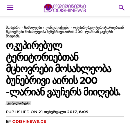
მთავარი
სიახლეები
კონფლიქტები
ოკუპირებულ ტერიტორიებთან
მცხოვრები მოსახლეობა ბუნებრივი აირის 200 -ლარიან ვაუჩერს
მიიღებს.
ᲝᲙᲣᲞᲘᲠᲔᲑᲣᲚ
ᲢᲔᲠᲘᲢᲝᲠᲘᲔᲑᲗᲐᲜ
ᲛᲪᲮᲝᲕᲠᲔᲑᲘ ᲛᲝᲡᲐᲮᲚᲔᲝᲑᲐ
ᲑᲣᲜᲔᲑᲠᲘᲕᲘ ᲐᲘᲠᲘᲡ 200
-ᲚᲐᲠᲘᲐᲜ ᲕᲐᲣᲩᲔᲠᲡ ᲛᲘᲘᲦᲔᲑᲡ.
ᲙᲝᲜᲤᲚᲘᲥᲢᲔᲑᲘ
PUBLISHED ON
21 ᲗᲔᲑᲔᲠᲕᲐᲚᲘ 2017, 8:09
BY
ODISHINEWS.GE