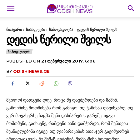
მთავარი
სიახლეები
საზოგადოება
დედის წერილი შვილს
ᲓᲔᲓᲘᲡ ᲬᲔᲠᲘᲚᲘ ᲨᲕᲘᲚᲡ
ᲡᲐᲖᲝᲒᲐᲓᲝᲔᲑᲐ
PUBLISHED ON
21 ᲗᲔᲑᲔᲠᲕᲐᲚᲘ 2017, 6:06
BY
ODISHINEWS.GE
შვილო! დადგება დღე, როცა მე დავბერდები და მაშინ,
გამოიჩინე მოთმინება რომ გამიგო. თუ ჭამისას დავისვარე, თუ
ვერ მოვახერხე ჩაცმა შენი დახმარების გარეშე, იყავი
მომთმენი, გაიხსენე, რამდენი ხანი დამჭირდა, რომ შენთვის
მესწავლებინა იგივე. თუ ლაპარაკისას ათასჯერ გავიმეორებ
ერთიდაიგივეს, ნუ შემაწყვეტინებ, მომისმინე ბოლომდე,