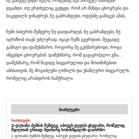
მე გაშველებდი ხელს, როდესაც შენ პირველ ნაბიჯებს
დგამდი. თუ ერთხელაც გეტყვი, რომ არ მინდა ცხოვრება და
სიკვდილს ვინატრებ, ნუ გაბრაზდები, ოდესმე გამიგებ ამას.
ჩემი სიბერის შემყურე ნუ დაიდარდებ, ნუ გაბრაზდები, ნუ
იგრძნობ თავს უძლურად. იყავი ჩემს გვერდით, შეეცადე
გამიგო და დამეხმარო, როგორც მე გეხმარებოდი, როცა
იწყებდი ცხოვრებას. დამეხმარე, რომ გავაგრძელო გზა…
დამეხმარე, რომ წავიდე სიყვარულით და მოთმინებით.
ამისათვის, მე მოგიძღვნი ღიმილს და უსაზღვრო სიყვარულს,
რომელიც არასდროს ჩამქრალა.
ᲡᲘᲐᲮᲚᲔᲔᲑᲘ
ᲡᲘᲐᲮᲚᲔᲔᲑᲘ
2-ᲓᲦᲘᲐᲜᲘ ᲫᲔᲑᲜᲘᲡ ᲨᲔᲛᲓᲔᲒ, ᲘᲞᲝᲕᲔᲡ ᲓᲔᲓᲘᲡ ᲪᲮᲔᲓᲐᲠᲘ, ᲠᲝᲛᲔᲚᲘᲪ
ᲨᲕᲘᲚᲗᲐᲜ ᲔᲠᲗᲐᲓ ᲛᲓᲘᲜᲐᲠᲔ ᲮᲝᲑᲘᲡᲬᲧᲐᲚᲨᲘ ᲓᲐᲘᲮᲠᲩᲝ
2-დღიანი ძებნის შემდეგ, იპოვეს დედის ცხედარი, რომელიც