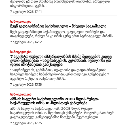
შვილთან ერთად მდინარე ხობისწყალში დაიხრჩო. არსებული
ინფორმაციით, გუშინ,...
7 აგვისტო 2026, 17:41
ᲡᲐᲖᲝᲒᲐᲓᲝᲔᲑᲐ
ᲩᲕᲔᲜ ᲒᲐᲓᲐᲕᲐᲠᲩᲘᲜᲔᲗ ᲡᲐᲥᲐᲠᲗᲕᲔᲚᲝ – ᲛᲘᲮᲔᲘᲚ ᲡᲐᲐᲙᲐᲨᲕᲘᲚᲘ
ჩვენ გადავარჩინეთ საქართველო, დავიცავით ღირსება და
თავისუფლება, რუსეთმა კი ომის ვერც ერთ სტრატეგიულ მიზანს...
7 აგვისტო 2026, 14:33
ᲡᲐᲖᲝᲒᲐᲓᲝᲔᲑᲐ
7 ᲐᲒᲕᲘᲡᲢᲝ ᲠᲣᲡᲣᲚᲘ ᲘᲛᲞᲔᲠᲘᲐᲚᲘᲖᲛᲘᲡ ᲛᲫᲘᲛᲔ ᲨᲔᲓᲔᲒᲔᲑᲘᲡ ᲙᲘᲓᲔᲕ
ᲔᲠᲗᲘ ᲨᲔᲮᲡᲔᲜᲔᲑᲐᲐ – ᲡᲐᲤᲠᲐᲜᲒᲔᲗᲘᲡ, ᲒᲔᲠᲛᲐᲜᲘᲘᲡ, ᲘᲢᲐᲚᲘᲘᲡᲐ ᲓᲐ
ᲓᲘᲓᲘ ᲑᲠᲘᲢᲐᲜᲔᲗᲘᲡ ᲒᲐᲜᲪᲮᲐᲓᲔᲑᲐ
“საფრანგეთის, გერმანიის, იტალიისა და დიდი ბრიტანეთის
საგარეო საქმეთა სამინისტროების ერთობლივი განცხადება 7
აგვისტო რუსული იმპერიალიზმის...
7 აგვისტო 2026, 13:38
ᲡᲐᲖᲝᲒᲐᲓᲝᲔᲑᲐ
ᲐᲨᲨ-ᲘᲡ ᲡᲐᲔᲚᲩᲝ ᲡᲐᲥᲐᲠᲗᲕᲔᲚᲝᲨᲘ 2008 ᲬᲚᲘᲡ ᲠᲣᲡᲔᲗ-
ᲡᲐᲥᲐᲠᲗᲕᲔᲚᲝᲡ ᲝᲛᲘᲡ 18-ᲬᲚᲘᲡᲗᲐᲕᲡ ᲔᲮᲛᲐᲣᲠᲔᲑᲐ
აშშ-ის საელჩო საქართველოში 2008 წლის რუსეთ-
საქართველოს ომის 18-წლისთავს ეხმაურება. როგორც მათ მიერ
გავრცელებულ განცხადებაშია ნათქვამი, შეერთებული...
7 აგვისტო 2026, 12:35