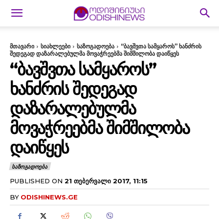
მთავარი
სიახლეები
საზოგადოება
“ბავშვთა სამყაროს” ხანძრის
შედეგად დაზარალებულმა მოვაჭრეებმა შიმშილობა დაიწყეს
“ᲑᲐᲕᲨᲕᲗᲐ ᲡᲐᲛᲧᲐᲠᲝᲡ”
ᲮᲐᲜᲫᲠᲘᲡ ᲨᲔᲓᲔᲒᲐᲓ
ᲓᲐᲖᲐᲠᲐᲚᲔᲑᲣᲚᲛᲐ
ᲛᲝᲕᲐᲭᲠᲔᲔᲑᲛᲐ ᲨᲘᲛᲨᲘᲚᲝᲑᲐ
ᲓᲐᲘᲬᲧᲔᲡ
ᲡᲐᲖᲝᲒᲐᲓᲝᲔᲑᲐ
PUBLISHED ON
21 ᲗᲔᲑᲔᲠᲕᲐᲚᲘ 2017, 11:15
BY
ODISHINEWS.GE