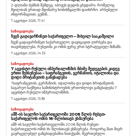
2-დღიანი ძებნის შემდეგ, იპოვეს დედის ცხედარი, რომელიც
შვილთან ერთად მდინარე ხობისწყალში დაიხრჩო. არსებული
ინფორმაციით, გუშინ,...
7 აგვისტო 2026, 17:41
ᲡᲐᲖᲝᲒᲐᲓᲝᲔᲑᲐ
ᲩᲕᲔᲜ ᲒᲐᲓᲐᲕᲐᲠᲩᲘᲜᲔᲗ ᲡᲐᲥᲐᲠᲗᲕᲔᲚᲝ – ᲛᲘᲮᲔᲘᲚ ᲡᲐᲐᲙᲐᲨᲕᲘᲚᲘ
ჩვენ გადავარჩინეთ საქართველო, დავიცავით ღირსება და
თავისუფლება, რუსეთმა კი ომის ვერც ერთ სტრატეგიულ მიზანს...
7 აგვისტო 2026, 14:33
ᲡᲐᲖᲝᲒᲐᲓᲝᲔᲑᲐ
7 ᲐᲒᲕᲘᲡᲢᲝ ᲠᲣᲡᲣᲚᲘ ᲘᲛᲞᲔᲠᲘᲐᲚᲘᲖᲛᲘᲡ ᲛᲫᲘᲛᲔ ᲨᲔᲓᲔᲒᲔᲑᲘᲡ ᲙᲘᲓᲔᲕ
ᲔᲠᲗᲘ ᲨᲔᲮᲡᲔᲜᲔᲑᲐᲐ – ᲡᲐᲤᲠᲐᲜᲒᲔᲗᲘᲡ, ᲒᲔᲠᲛᲐᲜᲘᲘᲡ, ᲘᲢᲐᲚᲘᲘᲡᲐ ᲓᲐ
ᲓᲘᲓᲘ ᲑᲠᲘᲢᲐᲜᲔᲗᲘᲡ ᲒᲐᲜᲪᲮᲐᲓᲔᲑᲐ
“საფრანგეთის, გერმანიის, იტალიისა და დიდი ბრიტანეთის
საგარეო საქმეთა სამინისტროების ერთობლივი განცხადება 7
აგვისტო რუსული იმპერიალიზმის...
7 აგვისტო 2026, 13:38
ᲡᲐᲖᲝᲒᲐᲓᲝᲔᲑᲐ
ᲐᲨᲨ-ᲘᲡ ᲡᲐᲔᲚᲩᲝ ᲡᲐᲥᲐᲠᲗᲕᲔᲚᲝᲨᲘ 2008 ᲬᲚᲘᲡ ᲠᲣᲡᲔᲗ-
ᲡᲐᲥᲐᲠᲗᲕᲔᲚᲝᲡ ᲝᲛᲘᲡ 18-ᲬᲚᲘᲡᲗᲐᲕᲡ ᲔᲮᲛᲐᲣᲠᲔᲑᲐ
აშშ-ის საელჩო საქართველოში 2008 წლის რუსეთ-
საქართველოს ომის 18-წლისთავს ეხმაურება. როგორც მათ მიერ
გავრცელებულ განცხადებაშია ნათქვამი, შეერთებული...