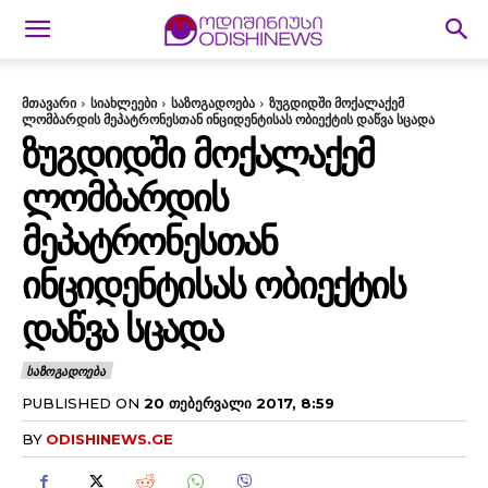
მთავარი
სიახლეები
საზოგადოება
ზუგდიდში მოქალაქემ
ლომბარდის მეპატრონესთან ინციდენტისას ობიექტის დაწვა სცადა
ᲖᲣᲒᲓᲘᲓᲨᲘ ᲛᲝᲥᲐᲚᲐᲥᲔᲛ
ᲚᲝᲛᲑᲐᲠᲓᲘᲡ
ᲛᲔᲞᲐᲢᲠᲝᲜᲔᲡᲗᲐᲜ
ᲘᲜᲪᲘᲓᲔᲜᲢᲘᲡᲐᲡ ᲝᲑᲘᲔᲥᲢᲘᲡ
ᲓᲐᲬᲕᲐ ᲡᲪᲐᲓᲐ
ᲡᲐᲖᲝᲒᲐᲓᲝᲔᲑᲐ
PUBLISHED ON
20 ᲗᲔᲑᲔᲠᲕᲐᲚᲘ 2017, 8:59
BY
ODISHINEWS.GE