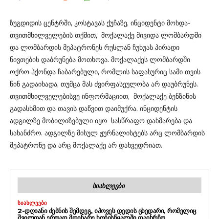
ზუგდიდის ცენტრში, კოსტავას ქუჩაზე, ინციდენტი მოხდა-
თვითმხილველების თქმით, მოქალაქე მივიდა ლომბარდში
და ლომბარდის მეპატრონეს რუსლან ჩუხუას პირადი
ნივთების დაბრუნება მოთხოვა. მოქალაქეს ლომბარდში
ოქრო ჰქონდა ჩაბარებული, რომლის საფასურიც სამი თვის
წინ გადაიხადა, თუმცა მას ძვირფასეულობა არ დაუბრუნეს.
თვითმხილველებისვე ინფორმაციით, მოქალაქე ბენზინის
გადასხმით და თავის დაწვით დაიმუქრა. ინციდენტის
ადგილზე მობილიზებული იყო სასწრაფო დახმარება და
სახანძრო. ადგილზე მისულ ჟურნალისტებს არც ლომბარდის
მეპატრონე და არც მოქალაქე არ დახვედრიათ.
ᲡᲘᲐᲮᲚᲔᲔᲑᲘ
ᲡᲘᲐᲮᲚᲔᲔᲑᲘ
2-ᲓᲦᲘᲐᲜᲘ ᲫᲔᲑᲜᲘᲡ ᲨᲔᲛᲓᲔᲒ, ᲘᲞᲝᲕᲔᲡ ᲓᲔᲓᲘᲡ ᲪᲮᲔᲓᲐᲠᲘ, ᲠᲝᲛᲔᲚᲘᲪ
ᲨᲕᲘᲚᲗᲐᲜ ᲔᲠᲗᲐᲓ ᲛᲓᲘᲜᲐᲠᲔ ᲮᲝᲑᲘᲡᲬᲧᲐᲚᲨᲘ ᲓᲐᲘᲮᲠᲩᲝ