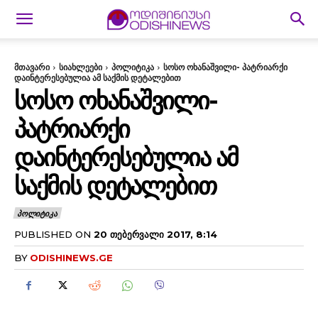
მთავარი
სიახლეები
პოლიტიკა
სოსო ოხანაშვილი- პატრიარქი
დაინტერესებულია ამ საქმის დეტალებით
ᲡᲝᲡᲝ ᲝᲮᲐᲜᲐᲨᲕᲘᲚᲘ-
ᲞᲐᲢᲠᲘᲐᲠᲥᲘ
ᲓᲐᲘᲜᲢᲔᲠᲔᲡᲔᲑᲣᲚᲘᲐ ᲐᲛ
ᲡᲐᲥᲛᲘᲡ ᲓᲔᲢᲐᲚᲔᲑᲘᲗ
ᲞᲝᲚᲘᲢᲘᲙᲐ
PUBLISHED ON
20 ᲗᲔᲑᲔᲠᲕᲐᲚᲘ 2017, 8:14
BY
ODISHINEWS.GE