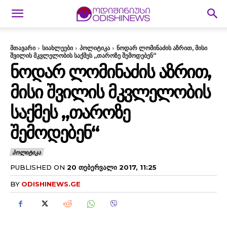
მთავარი
სიახლეები
პოლიტიკა
ნოდარ ლომინაძის აზრით, მისი
შვილის მკვლელობის საქმეს „თაროზე შემოდებენ“
ᲜᲝᲓᲐᲠ ᲚᲝᲛᲘᲜᲐᲫᲘᲡ ᲐᲖᲠᲘᲗ,
ᲛᲘᲡᲘ ᲨᲕᲘᲚᲘᲡ ᲛᲙᲕᲚᲔᲚᲝᲑᲘᲡ
ᲡᲐᲥᲛᲔᲡ „ᲗᲐᲠᲝᲖᲔ
ᲨᲔᲛᲝᲓᲔᲑᲔᲜ“
ᲞᲝᲚᲘᲢᲘᲙᲐ
PUBLISHED ON
20 ᲗᲔᲑᲔᲠᲕᲐᲚᲘ 2017, 11:25
BY
ODISHINEWS.GE