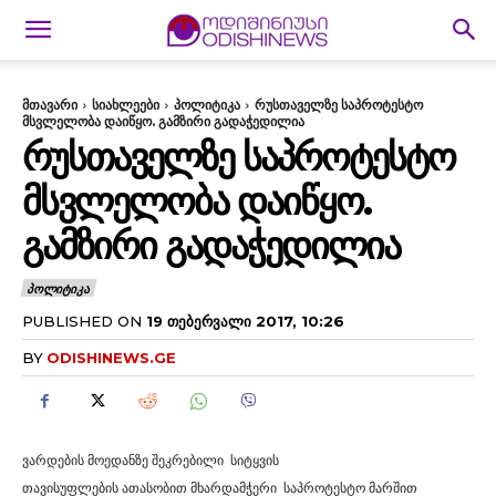
მთავარი
სიახლეები
პოლიტიკა
რუსთაველზე საპროტესტო
მსვლელობა დაიწყო. გამზირი გადაჭედილია
ᲠᲣᲡᲗᲐᲕᲔᲚᲖᲔ ᲡᲐᲞᲠᲝᲢᲔᲡᲢᲝ
ᲛᲡᲕᲚᲔᲚᲝᲑᲐ ᲓᲐᲘᲬᲧᲝ.
ᲒᲐᲛᲖᲘᲠᲘ ᲒᲐᲓᲐᲭᲔᲓᲘᲚᲘᲐ
ᲞᲝᲚᲘᲢᲘᲙᲐ
PUBLISHED ON
19 ᲗᲔᲑᲔᲠᲕᲐᲚᲘ 2017, 10:26
BY
ODISHINEWS.GE
ვარდების მოედანზე შეკრებილი სიტყვის
თავისუფლების ათასობით მხარდამჭერი საპროტესტო მარშით