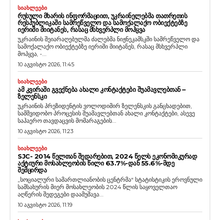
ᲡᲘᲐᲮᲚᲔᲔᲑᲘ
ᲠᲣᲡᲣᲚᲘ ᲛᲮᲐᲠᲘᲡ ᲘᲜᲤᲝᲠᲛᲐᲪᲘᲘᲗ, ᲣᲙᲠᲐᲘᲜᲔᲚᲔᲑᲛᲐ ᲗᲐᲗᲠᲔᲗᲘᲡ
ᲠᲔᲡᲞᲣᲑᲚᲘᲙᲐᲨᲘ ᲡᲐᲛᲠᲔᲬᲕᲔᲚᲝ ᲓᲐ ᲡᲐᲛᲝᲥᲐᲚᲐᲥᲝ ᲝᲑᲘᲔᲥᲢᲔᲑᲖᲔ
ᲘᲔᲠᲘᲨᲘ ᲛᲘᲘᲢᲐᲜᲔᲡ, ᲠᲐᲡᲐᲪ ᲛᲡᲮᲕᲔᲠᲞᲚᲘ ᲛᲝᲰᲧᲕᲐ
უკრაინის შეიარაღებულმა ძალებმა ნიჟნეკამსკში სამრეწველო და
სამოქალაქო ობიექტებზე იერიში მიიტანეს, რასაც მსხვერპლი
მოჰყვა, -...
10 აგვისტო 2026, 11:45
ᲡᲘᲐᲮᲚᲔᲔᲑᲘ
ᲐᲛ ᲙᲕᲘᲠᲐᲨᲘ ᲒᲕᲔᲥᲜᲔᲑᲐ ᲐᲮᲐᲚᲘ ᲙᲝᲜᲢᲐᲥᲢᲔᲑᲘ ᲨᲣᲐᲛᲐᲕᲚᲔᲑᲗᲐᲜ –
ᲖᲔᲚᲔᲜᲡᲙᲘ
უკრაინის პრეზიდენტის ვოლოდიმირ ზელენსკის განცხადებით,
სამშვიდობო პროცესის შუამავლებთან ახალი კონტაქტები, ასევე
საჰაერო თავდაცვის მომარაგების...
10 აგვისტო 2026, 11:23
ᲡᲘᲐᲮᲚᲔᲔᲑᲘ
SJC- 2014 ᲬᲔᲚᲗᲐᲜ ᲨᲔᲓᲐᲠᲔᲑᲘᲗ, 2024 ᲬᲔᲚᲡ ᲔᲙᲝᲜᲝᲛᲘᲙᲣᲠᲐᲓ
ᲐᲥᲢᲘᲣᲠᲘ ᲛᲝᲡᲐᲮᲚᲔᲝᲑᲘᲡ ᲬᲘᲚᲘ 63.7%-ᲓᲐᲜ 55.6%-ᲛᲓᲔ
ᲨᲔᲛᲪᲘᲠᲓᲐ
„სოციალური სამართლიანობის ცენტრმა“ სტატისტიკის ეროვნული
სამსახურის მიერ მოსახლეობის 2024 წლის საყოველთაო
აღწერის შედეგები დაამუშავა...
10 აგვისტო 2026, 11:19