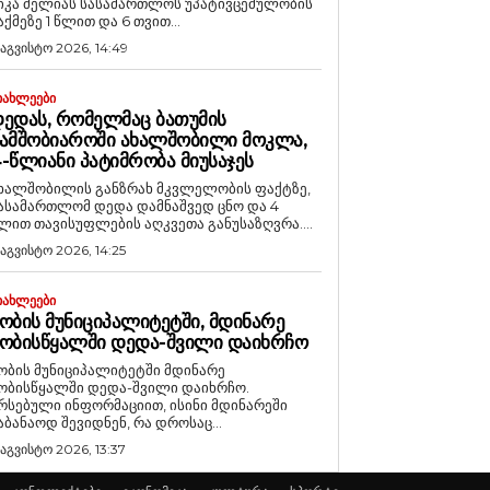
იკა მელიას სასამართლოს უპატივცემულობის
აქმეზე 1 წლით და 6 თვით...
 აგვისტო 2026, 14:49
ᲘᲐᲮᲚᲔᲔᲑᲘ
ᲔᲓᲐᲡ, ᲠᲝᲛᲔᲚᲛᲐᲪ ᲑᲐᲗᲣᲛᲘᲡ
ᲐᲛᲨᲝᲑᲘᲐᲠᲝᲨᲘ ᲐᲮᲐᲚᲨᲝᲑᲘᲚᲘ ᲛᲝᲙᲚᲐ,
-ᲬᲚᲘᲐᲜᲘ ᲞᲐᲢᲘᲛᲠᲝᲑᲐ ᲛᲘᲣᲡᲐᲯᲔᲡ
ხალშობილის განზრახ მკვლელობის ფაქტზე,
ასამართლომ დედა დამნაშვედ ცნო და 4
ლით თავისუფლების აღკვეთა განუსაზღვრა....
 აგვისტო 2026, 14:25
ᲘᲐᲮᲚᲔᲔᲑᲘ
ᲝᲑᲘᲡ ᲛᲣᲜᲘᲪᲘᲞᲐᲚᲘᲢᲔᲢᲨᲘ, ᲛᲓᲘᲜᲐᲠᲔ
ᲝᲑᲘᲡᲬᲧᲐᲚᲨᲘ ᲓᲔᲓᲐ-ᲨᲕᲘᲚᲘ ᲓᲐᲘᲮᲠᲩᲝ
ობის მუნიციპალიტეტში მდინარე
ობისწყალში დედა-შვილი დაიხრჩო.
რსებული ინფორმაციით, ისინი მდინარეში
აბანაოდ შევიდნენ, რა დროსაც...
 აგვისტო 2026, 13:37