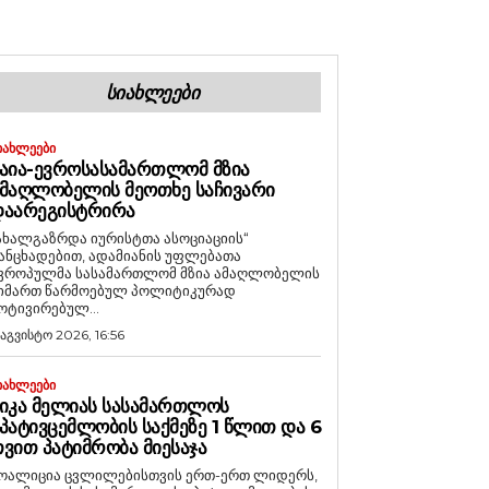
ᲡᲘᲐᲮᲚᲔᲔᲑᲘ
ᲘᲐᲮᲚᲔᲔᲑᲘ
ᲐᲘᲐ-ᲔᲕᲠᲝᲡᲐᲡᲐᲛᲐᲠᲗᲚᲝᲛ ᲛᲖᲘᲐ
ᲛᲐᲦᲚᲝᲑᲔᲚᲘᲡ ᲛᲔᲝᲗᲮᲔ ᲡᲐᲩᲘᲕᲐᲠᲘ
ᲓᲐᲐᲠᲔᲒᲘᲡᲢᲠᲘᲠᲐ
ახალგაზრდა იურისტთა ასოციაციის“
ანცხადებით, ადამიანის უფლებათა
ვროპულმა სასამართლომ მზია ამაღლობელის
იმართ წარმოებულ პოლიტიკურად
ოტივირებულ...
 აგვისტო 2026, 16:56
ᲘᲐᲮᲚᲔᲔᲑᲘ
ᲘᲙᲐ ᲛᲔᲚᲘᲐᲡ ᲡᲐᲡᲐᲛᲐᲠᲗᲚᲝᲡ
ᲞᲐᲢᲘᲕᲪᲔᲛᲚᲝᲑᲘᲡ ᲡᲐᲥᲛᲔᲖᲔ 1 ᲬᲚᲘᲗ ᲓᲐ 6
ᲕᲘᲗ ᲞᲐᲢᲘᲛᲠᲝᲑᲐ ᲛᲘᲔᲡᲐᲯᲐ
ოალიცია ცვლილებისთვის ერთ-ერთ ლიდერს,