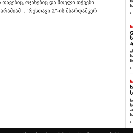
ნ
 თავებიც, ოჯახებიც და მთელი თქვენი
ს
ვარამიამ . ”რუსთავი 2”-ის მხარდამჭერ
6
Ს
Დ
Ს
4
ა
ს
წ
6
Ს
Ხ
Ხ
ხ
ხ
ა
ს
6