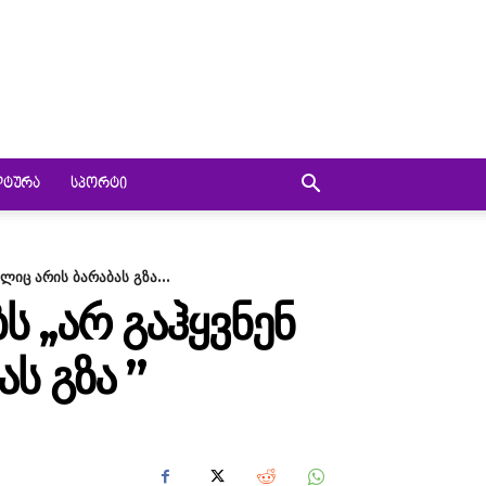
ᲚᲢᲣᲠᲐ
ᲡᲞᲝᲠᲢᲘ
ლიც არის ბარაბას გზა...
 ,,ᲐᲠ ᲒᲐᲰᲧᲕᲜᲔᲜ
Ს ᲒᲖᲐ ”