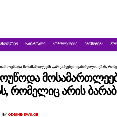
ᲛᲡᲝᲤᲚᲘᲝ
ᲡᲐᲛᲐᲠᲗᲐᲚᲘ
ᲙᲝᲜᲤᲚᲘᲥᲢᲔᲑᲘ
ᲔᲙᲝᲜᲝᲛᲘᲙᲐ
ᲙᲣ
მიამ მოუწოდა მოსამართლეებს ,,არ გაჰყვნენ ივანიშვილის გზას, რომე
ᲛᲝᲣᲬᲝᲓᲐ ᲛᲝᲡᲐᲛᲐᲠᲗᲚᲔᲔᲑᲡ
Ს, ᲠᲝᲛᲔᲚᲘᲪ ᲐᲠᲘᲡ ᲑᲐᲠᲐᲑᲐ
BY
ODISHINEWS.GE