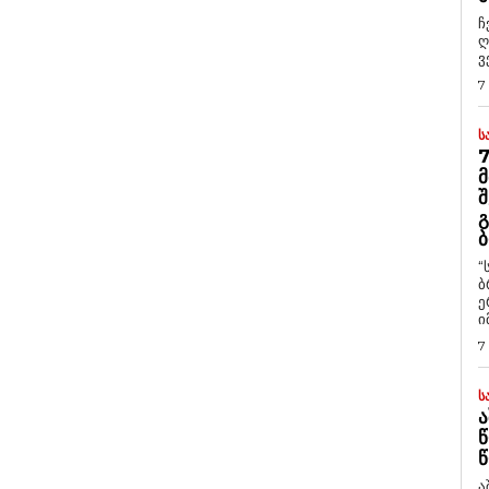
ჩ
ღ
ვ
7
Ს
7
Მ
Შ
Გ
Ბ
“
ბ
ე
ი
7
Ს
Ა
Წ
Წ
ა