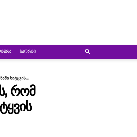
ᲚᲢᲣᲠᲐ
ᲡᲞᲝᲠᲢᲘ
აში სიტყვის...
Ს, ᲠᲝᲛ
ᲘᲢᲧᲕᲘᲡ