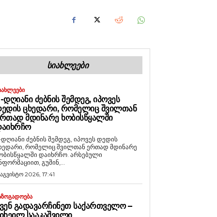
ᲡᲘᲐᲮᲚᲔᲔᲑᲘ
ᲘᲐᲮᲚᲔᲔᲑᲘ
-ᲓᲦᲘᲐᲜᲘ ᲫᲔᲑᲜᲘᲡ ᲨᲔᲛᲓᲔᲒ, ᲘᲞᲝᲕᲔᲡ
ᲔᲓᲘᲡ ᲪᲮᲔᲓᲐᲠᲘ, ᲠᲝᲛᲔᲚᲘᲪ ᲨᲕᲘᲚᲗᲐᲜ
ᲠᲗᲐᲓ ᲛᲓᲘᲜᲐᲠᲔ ᲮᲝᲑᲘᲡᲬᲧᲐᲚᲨᲘ
ᲓᲐᲘᲮᲠᲩᲝ
-დღიანი ძებნის შემდეგ, იპოვეს დედის
ხედარი, რომელიც შვილთან ერთად მდინარე
ობისწყალში დაიხრჩო. არსებული
ნფორმაციით, გუშინ,...
 აგვისტო 2026, 17:41
ᲐᲖᲝᲒᲐᲓᲝᲔᲑᲐ
ᲕᲔᲜ ᲒᲐᲓᲐᲕᲐᲠᲩᲘᲜᲔᲗ ᲡᲐᲥᲐᲠᲗᲕᲔᲚᲝ –
ᲘᲮᲔᲘᲚ ᲡᲐᲐᲙᲐᲨᲕᲘᲚᲘ