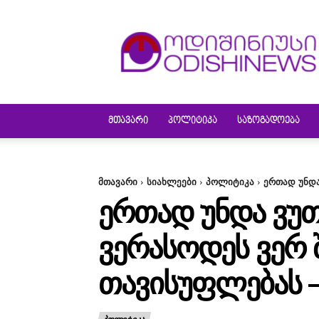
ODISHINEWS
ᲛᲗᲐᲕᲐᲠᲘ
ᲞᲝᲚᲘᲢᲘᲙᲐ
ᲡᲐᲖᲝᲒᲐᲓᲝᲔᲑᲐ
მთავარი
სიახლეები
პოლიტიკა
ერთად უნდა
ᲔᲠᲗᲐᲓ ᲣᲜᲓᲐ ᲕᲣ
ᲕᲔᲠᲐᲡᲝᲓᲔᲡ ᲕᲔᲠ Შ
ᲗᲐᲕᲘᲡᲣᲤᲚᲔᲑᲐᲡ 