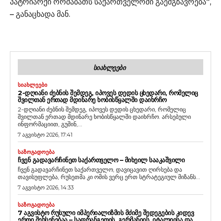
პატრიარქი ორშაბათს საქართველოში გაემგზავრება“,
– განაცხადა მან.
ᲡᲘᲐᲮᲚᲔᲔᲑᲘ
ᲡᲘᲐᲮᲚᲔᲔᲑᲘ
2-ᲓᲦᲘᲐᲜᲘ ᲫᲔᲑᲜᲘᲡ ᲨᲔᲛᲓᲔᲒ, ᲘᲞᲝᲕᲔᲡ ᲓᲔᲓᲘᲡ ᲪᲮᲔᲓᲐᲠᲘ, ᲠᲝᲛᲔᲚᲘᲪ
ᲨᲕᲘᲚᲗᲐᲜ ᲔᲠᲗᲐᲓ ᲛᲓᲘᲜᲐᲠᲔ ᲮᲝᲑᲘᲡᲬᲧᲐᲚᲨᲘ ᲓᲐᲘᲮᲠᲩᲝ
2-დღიანი ძებნის შემდეგ, იპოვეს დედის ცხედარი, რომელიც
შვილთან ერთად მდინარე ხობისწყალში დაიხრჩო. არსებული
ინფორმაციით, გუშინ,...
7 აგვისტო 2026, 17:41
ᲡᲐᲖᲝᲒᲐᲓᲝᲔᲑᲐ
ᲩᲕᲔᲜ ᲒᲐᲓᲐᲕᲐᲠᲩᲘᲜᲔᲗ ᲡᲐᲥᲐᲠᲗᲕᲔᲚᲝ – ᲛᲘᲮᲔᲘᲚ ᲡᲐᲐᲙᲐᲨᲕᲘᲚᲘ
ჩვენ გადავარჩინეთ საქართველო, დავიცავით ღირსება და
თავისუფლება, რუსეთმა კი ომის ვერც ერთ სტრატეგიულ მიზანს...
7 აგვისტო 2026, 14:33
ᲡᲐᲖᲝᲒᲐᲓᲝᲔᲑᲐ
7 ᲐᲒᲕᲘᲡᲢᲝ ᲠᲣᲡᲣᲚᲘ ᲘᲛᲞᲔᲠᲘᲐᲚᲘᲖᲛᲘᲡ ᲛᲫᲘᲛᲔ ᲨᲔᲓᲔᲒᲔᲑᲘᲡ ᲙᲘᲓᲔᲕ
ᲔᲠᲗᲘ ᲨᲔᲮᲡᲔᲜᲔᲑᲐᲐ – ᲡᲐᲤᲠᲐᲜᲒᲔᲗᲘᲡ, ᲒᲔᲠᲛᲐᲜᲘᲘᲡ, ᲘᲢᲐᲚᲘᲘᲡᲐ ᲓᲐ