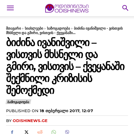
მთავარი
სიახლეები
საზოგადოება
ბიძინა ივანიშვილი - ვისთვის
მხსნელი და გმირი, ვისთვის - ქვეყანაში...
ᲑᲘᲫᲘᲜᲐ ᲘᲕᲐᲜᲘᲨᲕᲘᲚᲘ –
ᲕᲘᲡᲗᲕᲘᲡ ᲛᲮᲡᲜᲔᲚᲘ ᲓᲐ
ᲒᲛᲘᲠᲘ, ᲕᲘᲡᲗᲕᲘᲡ – ᲥᲕᲔᲧᲐᲜᲐᲨᲘ
ᲨᲔᲥᲛᲜᲘᲚᲘ ᲙᲠᲘᲖᲘᲡᲘᲡ
ᲨᲔᲛᲝᲥᲛᲔᲓᲘ
ᲡᲐᲖᲝᲒᲐᲓᲝᲔᲑᲐ
PUBLISHED ON
18 ᲗᲔᲑᲔᲠᲕᲐᲚᲘ 2017, 12:07
BY
ODISHINEWS.GE