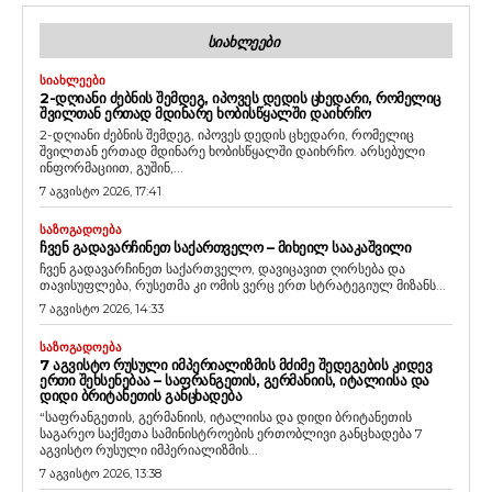
ᲡᲘᲐᲮᲚᲔᲔᲑᲘ
ᲡᲘᲐᲮᲚᲔᲔᲑᲘ
2-ᲓᲦᲘᲐᲜᲘ ᲫᲔᲑᲜᲘᲡ ᲨᲔᲛᲓᲔᲒ, ᲘᲞᲝᲕᲔᲡ ᲓᲔᲓᲘᲡ ᲪᲮᲔᲓᲐᲠᲘ, ᲠᲝᲛᲔᲚᲘᲪ
ᲨᲕᲘᲚᲗᲐᲜ ᲔᲠᲗᲐᲓ ᲛᲓᲘᲜᲐᲠᲔ ᲮᲝᲑᲘᲡᲬᲧᲐᲚᲨᲘ ᲓᲐᲘᲮᲠᲩᲝ
2-დღიანი ძებნის შემდეგ, იპოვეს დედის ცხედარი, რომელიც
შვილთან ერთად მდინარე ხობისწყალში დაიხრჩო. არსებული
ინფორმაციით, გუშინ,...
7 აგვისტო 2026, 17:41
ᲡᲐᲖᲝᲒᲐᲓᲝᲔᲑᲐ
ᲩᲕᲔᲜ ᲒᲐᲓᲐᲕᲐᲠᲩᲘᲜᲔᲗ ᲡᲐᲥᲐᲠᲗᲕᲔᲚᲝ – ᲛᲘᲮᲔᲘᲚ ᲡᲐᲐᲙᲐᲨᲕᲘᲚᲘ
ჩვენ გადავარჩინეთ საქართველო, დავიცავით ღირსება და
თავისუფლება, რუსეთმა კი ომის ვერც ერთ სტრატეგიულ მიზანს...
7 აგვისტო 2026, 14:33
ᲡᲐᲖᲝᲒᲐᲓᲝᲔᲑᲐ
7 ᲐᲒᲕᲘᲡᲢᲝ ᲠᲣᲡᲣᲚᲘ ᲘᲛᲞᲔᲠᲘᲐᲚᲘᲖᲛᲘᲡ ᲛᲫᲘᲛᲔ ᲨᲔᲓᲔᲒᲔᲑᲘᲡ ᲙᲘᲓᲔᲕ
ᲔᲠᲗᲘ ᲨᲔᲮᲡᲔᲜᲔᲑᲐᲐ – ᲡᲐᲤᲠᲐᲜᲒᲔᲗᲘᲡ, ᲒᲔᲠᲛᲐᲜᲘᲘᲡ, ᲘᲢᲐᲚᲘᲘᲡᲐ ᲓᲐ
ᲓᲘᲓᲘ ᲑᲠᲘᲢᲐᲜᲔᲗᲘᲡ ᲒᲐᲜᲪᲮᲐᲓᲔᲑᲐ
“საფრანგეთის, გერმანიის, იტალიისა და დიდი ბრიტანეთის
საგარეო საქმეთა სამინისტროების ერთობლივი განცხადება 7
აგვისტო რუსული იმპერიალიზმის...
7 აგვისტო 2026, 13:38