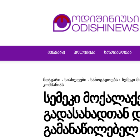
ODISHINEWS
ᲛᲗᲐᲕᲐᲠᲘ
ᲞᲝᲚᲘᲢᲘᲙᲐ
ᲡᲐᲖᲝᲒᲐᲓᲝᲔᲑᲐ
მთავარი
სიახლეები
საზოგადოება
სემეკი 
კომპანიას
ᲡᲔᲛᲔᲙᲘ ᲛᲝᲥᲐᲚᲐᲥ
ᲒᲐᲓᲐᲡᲐᲮᲐᲓᲗᲐᲜ Დ
ᲒᲐᲛᲐᲜᲐᲬᲘᲚᲔᲑᲔᲚ 