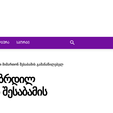
ᲚᲢᲣᲠᲐ
ᲡᲞᲝᲠᲢᲘ
თ მიმართონ შესაბამის გამანაწილებელ
ᲒᲐᲖᲠᲓᲘᲚ
ᲨᲔᲡᲐᲑᲐᲛᲘᲡ