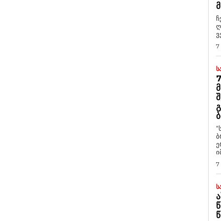
Მ
ჩ
ღ
ვ
7
Ს
7
Მ
Შ
Გ
Ბ
“
ბ
ე
ი
7
Ს
Ა
Წ
Წ