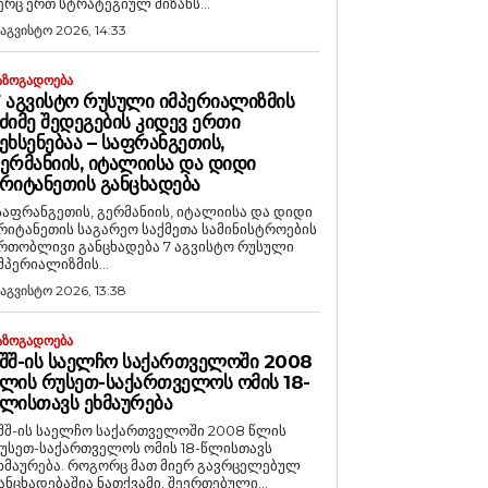
ერც ერთ სტრატეგიულ მიზანს...
 აგვისტო 2026, 14:33
ᲐᲖᲝᲒᲐᲓᲝᲔᲑᲐ
 ᲐᲒᲕᲘᲡᲢᲝ ᲠᲣᲡᲣᲚᲘ ᲘᲛᲞᲔᲠᲘᲐᲚᲘᲖᲛᲘᲡ
ᲫᲘᲛᲔ ᲨᲔᲓᲔᲒᲔᲑᲘᲡ ᲙᲘᲓᲔᲕ ᲔᲠᲗᲘ
ᲔᲮᲡᲔᲜᲔᲑᲐᲐ – ᲡᲐᲤᲠᲐᲜᲒᲔᲗᲘᲡ,
ᲔᲠᲛᲐᲜᲘᲘᲡ, ᲘᲢᲐᲚᲘᲘᲡᲐ ᲓᲐ ᲓᲘᲓᲘ
ᲠᲘᲢᲐᲜᲔᲗᲘᲡ ᲒᲐᲜᲪᲮᲐᲓᲔᲑᲐ
საფრანგეთის, გერმანიის, იტალიისა და დიდი
რიტანეთის საგარეო საქმეთა სამინისტროების
რთობლივი განცხადება 7 აგვისტო რუსული
მპერიალიზმის...
 აგვისტო 2026, 13:38
ᲐᲖᲝᲒᲐᲓᲝᲔᲑᲐ
ᲨᲨ-ᲘᲡ ᲡᲐᲔᲚᲩᲝ ᲡᲐᲥᲐᲠᲗᲕᲔᲚᲝᲨᲘ 2008
ᲚᲘᲡ ᲠᲣᲡᲔᲗ-ᲡᲐᲥᲐᲠᲗᲕᲔᲚᲝᲡ ᲝᲛᲘᲡ 18-
ᲚᲘᲡᲗᲐᲕᲡ ᲔᲮᲛᲐᲣᲠᲔᲑᲐ
შშ-ის საელჩო საქართველოში 2008 წლის
უსეთ-საქართველოს ომის 18-წლისთავს
რება. როგორც მათ მიერ გავრცელებულ
ანცხადებაშია ნათქვამი, შეერთებული...