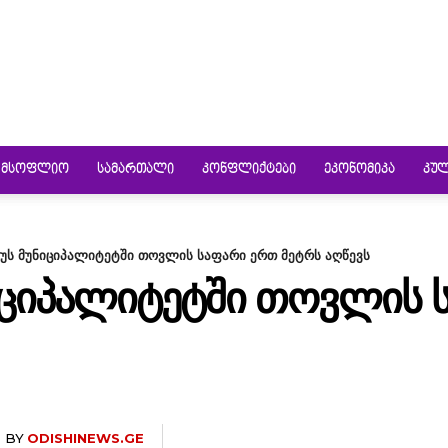
ᲛᲡᲝᲤᲚᲘᲝ
ᲡᲐᲛᲐᲠᲗᲐᲚᲘ
ᲙᲝᲜᲤᲚᲘᲥᲢᲔᲑᲘ
ᲔᲙᲝᲜᲝᲛᲘᲙᲐ
ᲙᲣ
უს მუნიციპალიტეტში თოვლის საფარი ერთ მეტრს აღწევს
ᲘᲪᲘᲞᲐᲚᲘᲢᲔᲢᲨᲘ ᲗᲝᲕᲚᲘᲡ 
BY
ODISHINEWS.GE