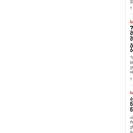
ვ
7
Ს
7
Მ
Შ
Გ
Ბ
“
ბ
ე
ი
7
Ს
Ა
Წ
Წ
ა
რ
ეხმაუ
გ