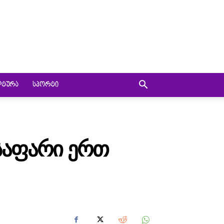
ᲚᲢᲣᲠᲐ
ᲡᲞᲝᲠᲢᲘ
ᲡᲐᲤᲐᲠᲘ ᲔᲠᲗ