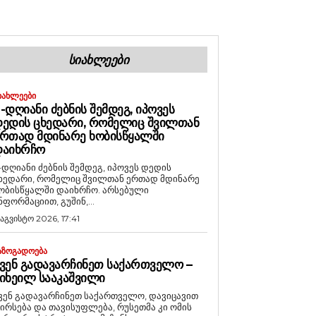
ᲡᲘᲐᲮᲚᲔᲔᲑᲘ
ᲘᲐᲮᲚᲔᲔᲑᲘ
-ᲓᲦᲘᲐᲜᲘ ᲫᲔᲑᲜᲘᲡ ᲨᲔᲛᲓᲔᲒ, ᲘᲞᲝᲕᲔᲡ
ᲔᲓᲘᲡ ᲪᲮᲔᲓᲐᲠᲘ, ᲠᲝᲛᲔᲚᲘᲪ ᲨᲕᲘᲚᲗᲐᲜ
ᲠᲗᲐᲓ ᲛᲓᲘᲜᲐᲠᲔ ᲮᲝᲑᲘᲡᲬᲧᲐᲚᲨᲘ
ᲓᲐᲘᲮᲠᲩᲝ
-დღიანი ძებნის შემდეგ, იპოვეს დედის
ხედარი, რომელიც შვილთან ერთად მდინარე
ობისწყალში დაიხრჩო. არსებული
ნფორმაციით, გუშინ,...
 აგვისტო 2026, 17:41
ᲐᲖᲝᲒᲐᲓᲝᲔᲑᲐ
ᲕᲔᲜ ᲒᲐᲓᲐᲕᲐᲠᲩᲘᲜᲔᲗ ᲡᲐᲥᲐᲠᲗᲕᲔᲚᲝ –
ᲘᲮᲔᲘᲚ ᲡᲐᲐᲙᲐᲨᲕᲘᲚᲘ
ვენ გადავარჩინეთ საქართველო, დავიცავით
ირსება და თავისუფლება, რუსეთმა კი ომის