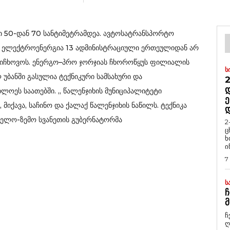
 50-დან 70 სანტიმეტრამდეა. ავტოსატრანსპორტო
ე. ელექტროენერგია 13 ადმინისტრაციული ერთეულიდან არ
აფიჩხოვოს. ენერგო–პრო ჯორჯიას ჩხოროწყუს ფილიალის
Ს
უბანში გასულია ტექნიკური სამსახური და
2
Დ
ოეს საათებში. „ წალენჯიხის მუნიციპალიტეტი
Ე
 მიქავა, საჩინო და ქალაქ წალენჯიხის ნაწილს. ტექნიკა
ეგრელო-ზემო სვანეთის გუბერნატორმა
2
ც
ხ
ი
7
Ს
Ჩ
Მ
ჩ
ღ