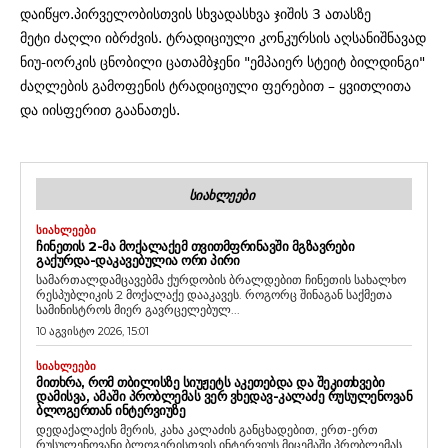
დაიწყო.პირველობისთვის სხვადასხვა ჯიშის 3 ათასზე
მეტი ძაღლი იბრძვის. ტრადიციული კონკურსის აღსანიშნავად
ნიუ-იორკის ცნობილი ცათამბჯენი "ემპაიერ სტეიტ ბილდინგი"
ძაღლების გამოფენის ტრადიციული ფერებით – ყვითლითა
და იისფერით გაანათეს.
ᲡᲘᲐᲮᲚᲔᲔᲑᲘ
ᲡᲘᲐᲮᲚᲔᲔᲑᲘ
ᲩᲘᲜᲔᲗᲘᲡ 2-ᲛᲐ ᲛᲝᲥᲐᲚᲐᲥᲔᲛ ᲗᲕᲘᲗᲛᲤᲠᲘᲜᲐᲕᲨᲘ ᲛᲒᲖᲐᲕᲠᲔᲑᲘ
ᲒᲐᲥᲣᲠᲓᲐ-ᲓᲐᲙᲐᲕᲔᲑᲣᲚᲘᲐ ᲝᲠᲘ ᲞᲘᲠᲘ
სამართალდამცავებმა ქურდობის ბრალდებით ჩინეთის სახალხო
რესპუბლიკის 2 მოქალაქე დააკავეს. როგორც შინაგან საქმეთა
სამინისტროს მიერ გავრცელებულ...
10 აგვისტო 2026, 15:01
ᲡᲘᲐᲮᲚᲔᲔᲑᲘ
ᲛᲘᲗᲮᲠᲐ, ᲠᲝᲛ ᲗᲑᲘᲚᲘᲡᲖᲔ ᲡᲘᲣᲟᲔᲢᲡ ᲐᲙᲔᲗᲔᲑᲓᲐ ᲓᲐ ᲨᲔᲙᲘᲗᲮᲕᲔᲑᲘ
ᲓᲐᲛᲘᲡᲕᲐ, ᲐᲛᲐᲨᲘ ᲞᲠᲝᲑᲚᲔᲛᲐᲡ ᲕᲔᲠ ᲕᲮᲔᲓᲐᲕ-ᲙᲐᲚᲐᲫᲔ ᲠᲣᲡᲣᲚᲔᲜᲝᲕᲐᲜ
ᲑᲚᲝᲒᲔᲠᲗᲐᲜ ᲘᲜᲢᲔᲠᲕᲘᲣᲖᲔ
დედაქალაქის მერის, კახა კალაძის განცხადებით, ერთ-ერთ
რუსულენოვანი ბლოგერისთვის ინტერვიუს მიცემაში პრობლემას