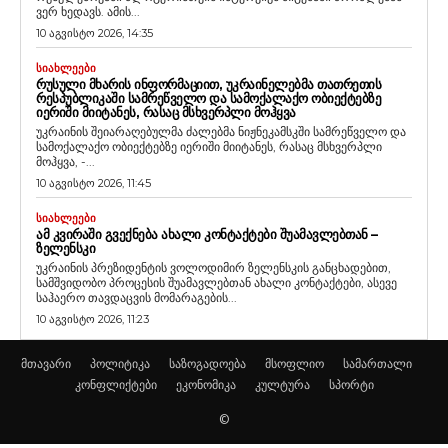
ვერ ხედავს. ამის...
10 აგვისტო 2026, 14:35
ᲡᲘᲐᲮᲚᲔᲔᲑᲘ
ᲠᲣᲡᲣᲚᲘ ᲛᲮᲐᲠᲘᲡ ᲘᲜᲤᲝᲠᲛᲐᲪᲘᲘᲗ, ᲣᲙᲠᲐᲘᲜᲔᲚᲔᲑᲛᲐ ᲗᲐᲗᲠᲔᲗᲘᲡ
ᲠᲔᲡᲞᲣᲑᲚᲘᲙᲐᲨᲘ ᲡᲐᲛᲠᲔᲬᲕᲔᲚᲝ ᲓᲐ ᲡᲐᲛᲝᲥᲐᲚᲐᲥᲝ ᲝᲑᲘᲔᲥᲢᲔᲑᲖᲔ
ᲘᲔᲠᲘᲨᲘ ᲛᲘᲘᲢᲐᲜᲔᲡ, ᲠᲐᲡᲐᲪ ᲛᲡᲮᲕᲔᲠᲞᲚᲘ ᲛᲝᲰᲧᲕᲐ
უკრაინის შეიარაღებულმა ძალებმა ნიჟნეკამსკში სამრეწველო და
სამოქალაქო ობიექტებზე იერიში მიიტანეს, რასაც მსხვერპლი
მოჰყვა, -...
10 აგვისტო 2026, 11:45
ᲡᲘᲐᲮᲚᲔᲔᲑᲘ
ᲐᲛ ᲙᲕᲘᲠᲐᲨᲘ ᲒᲕᲔᲥᲜᲔᲑᲐ ᲐᲮᲐᲚᲘ ᲙᲝᲜᲢᲐᲥᲢᲔᲑᲘ ᲨᲣᲐᲛᲐᲕᲚᲔᲑᲗᲐᲜ –
ᲖᲔᲚᲔᲜᲡᲙᲘ
უკრაინის პრეზიდენტის ვოლოდიმირ ზელენსკის განცხადებით,
სამშვიდობო პროცესის შუამავლებთან ახალი კონტაქტები, ასევე
საჰაერო თავდაცვის მომარაგების...
10 აგვისტო 2026, 11:23
მთავარი
პოლიტიკა
საზოგადოება
მსოფლიო
სამართალი
კონფლიქტები
ეკონომიკა
კულტურა
სპორტი
©