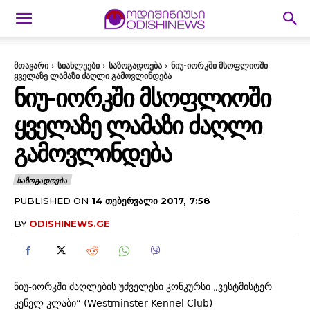
მთავარი
სიახლეები
საზოგადოება
ნიუ-იორკში მსოფლიოში
ყველაზე ლამაზი ძაღლი გამოვლინდება
ᲜᲘᲣ-ᲘᲝᲠᲙᲨᲘ ᲛᲡᲝᲤᲚᲘᲝᲨᲘ
ᲧᲕᲔᲚᲐᲖᲔ ᲚᲐᲛᲐᲖᲘ ᲫᲐᲦᲚᲘ
ᲒᲐᲛᲝᲕᲚᲘᲜᲓᲔᲑᲐ
ᲡᲐᲖᲝᲒᲐᲓᲝᲔᲑᲐ
PUBLISHED ON
14 ᲗᲔᲑᲔᲠᲕᲐᲚᲘ 2017, 7:58
BY
ODISHINEWS.GE
ნიუ-იორკში ძაღლების უძველესი კონკურსი „ვესტმისტერ
კენელ კლაბი“ (Westminster Kennel Club)