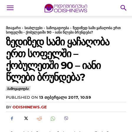
მთავარი
სიახლეები
საზოგადოება
ზედიზედ სამი ყაჩაღობა ერთ
სოფელში - ქობულეთში 90 - იანი წლები ბრუნდება?
ᲖᲔᲓᲘᲖᲔᲓ ᲡᲐᲛᲘ ᲧᲐᲩᲐᲦᲝᲑᲐ
ᲔᲠᲗ ᲡᲝᲤᲔᲚᲨᲘ –
ᲥᲝᲑᲣᲚᲔᲗᲨᲘ 90 – ᲘᲐᲜᲘ
ᲬᲚᲔᲑᲘ ᲑᲠᲣᲜᲓᲔᲑᲐ?
ᲡᲐᲖᲝᲒᲐᲓᲝᲔᲑᲐ
PUBLISHED ON
13 ᲗᲔᲑᲔᲠᲕᲐᲚᲘ 2017, 10:59
BY
ODISHINEWS.GE