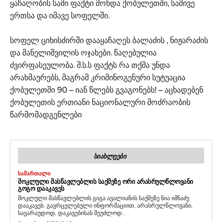
ყაჩაღობის სამი ფაქტი მოხდა ქობულეთში, სამივე
ერთსა და იმავე სოფელში.
სოფელ ციხისძირში დააყაჩაღეს ბალაძის , ნიჟარაძის
და მანელიშვილის ოჯახები. წაღებულია
ძვირფასეულობა. შ.ს.ს ფაქტს რა თქმა უნდა
არახმაურებს, მაგრამ კრიმინოგენური სუტუაცია
ქობულეთში 90 – იან წლებს გვაგონებს! – აცხადებენ
ქობულეთის ერთიანი ნაციონალური მოძრაობის
წარმომადგენლები
ᲡᲘᲐᲮᲚᲔᲔᲑᲘ
ᲡᲐᲛᲐᲠᲗᲐᲚᲘ
ᲛᲝᲙᲚᲣᲚᲘ ᲛᲐᲡᲬᲐᲕᲚᲔᲑᲚᲘᲡ ᲡᲐᲥᲛᲔᲖᲔ ᲝᲠᲘ ᲐᲠᲐᲡᲠᲣᲚᲬᲚᲝᲕᲐᲜᲘ
ᲒᲝᲒᲝ ᲓᲐᲐᲙᲐᲕᲔᲡ
მოკლული მასწავლებლის გიგა ავალიანის საქმეზე ნია იმნაძე
დააკავეს. გავრცელებული ინფორმაციით, არასრულწლოვანი,
სავარაუდოდ, დაკავებისას შეუძლოდ...