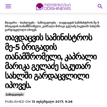
მთავარი
სიახლეები
საზოგადოება
თავდაცვის სამინისტროს მე-5
ბრიგადის თანამშრომელი, კაპრალი მარიკა გელაძე საკუთარ სახლში
გარდაცვლილი იპოვეს.
ᲗᲐᲕᲓᲐᲪᲕᲘᲡ ᲡᲐᲛᲘᲜᲘᲡᲢᲠᲝᲡ
ᲛᲔ-5 ᲑᲠᲘᲒᲐᲓᲘᲡ
ᲗᲐᲜᲐᲛᲨᲠᲝᲛᲔᲚᲘ, ᲙᲐᲞᲠᲐᲚᲘ
ᲛᲐᲠᲘᲙᲐ ᲒᲔᲚᲐᲫᲔ ᲡᲐᲙᲣᲗᲐᲠ
ᲡᲐᲮᲚᲨᲘ ᲒᲐᲠᲓᲐᲪᲕᲚᲘᲚᲘ
ᲘᲞᲝᲕᲔᲡ.
ᲡᲐᲖᲝᲒᲐᲓᲝᲔᲑᲐ
PUBLISHED ON
13 ᲗᲔᲑᲔᲠᲕᲐᲚᲘ 2017, 9:26