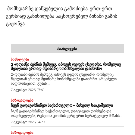
მომხდარზე დაწყებულია გამოძიება. ერთ-ერთ
ვერსიად განიხილება საცხოვრებელ ბინაში გაზის
გაჟონვა.
ᲡᲘᲐᲮᲚᲔᲔᲑᲘ
ᲡᲘᲐᲮᲚᲔᲔᲑᲘ
2-ᲓᲦᲘᲐᲜᲘ ᲫᲔᲑᲜᲘᲡ ᲨᲔᲛᲓᲔᲒ, ᲘᲞᲝᲕᲔᲡ ᲓᲔᲓᲘᲡ ᲪᲮᲔᲓᲐᲠᲘ, ᲠᲝᲛᲔᲚᲘᲪ
ᲨᲕᲘᲚᲗᲐᲜ ᲔᲠᲗᲐᲓ ᲛᲓᲘᲜᲐᲠᲔ ᲮᲝᲑᲘᲡᲬᲧᲐᲚᲨᲘ ᲓᲐᲘᲮᲠᲩᲝ
2-დღიანი ძებნის შემდეგ, იპოვეს დედის ცხედარი, რომელიც
შვილთან ერთად მდინარე ხობისწყალში დაიხრჩო. არსებული
ინფორმაციით, გუშინ,...
7 აგვისტო 2026, 17:41
ᲡᲐᲖᲝᲒᲐᲓᲝᲔᲑᲐ
ᲩᲕᲔᲜ ᲒᲐᲓᲐᲕᲐᲠᲩᲘᲜᲔᲗ ᲡᲐᲥᲐᲠᲗᲕᲔᲚᲝ – ᲛᲘᲮᲔᲘᲚ ᲡᲐᲐᲙᲐᲨᲕᲘᲚᲘ
ჩვენ გადავარჩინეთ საქართველო, დავიცავით ღირსება და
თავისუფლება, რუსეთმა კი ომის ვერც ერთ სტრატეგიულ მიზანს...
7 აგვისტო 2026, 14:33
ᲡᲐᲖᲝᲒᲐᲓᲝᲔᲑᲐ