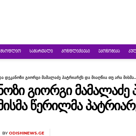
ᲛᲡᲝᲤᲚᲘᲝ
ᲡᲐᲛᲐᲠᲗᲐᲚᲘ
ᲙᲝᲜᲤᲚᲘᲥᲢᲔᲑᲘ
ᲔᲙᲝᲜᲝᲛᲘᲙᲐ
ᲙᲣ
ა დეკანოზი გიორგი მამალაძე პატრიარქს და მიაღწია თუ არა მისმა..
ᲜᲝᲖᲘ ᲒᲘᲝᲠᲒᲘ ᲛᲐᲛᲐᲚᲐᲫᲔ 
 ᲛᲘᲡᲛᲐ ᲬᲔᲠᲘᲚᲛᲐ ᲞᲐᲢᲠᲘᲐ
BY
ODISHINEWS.GE