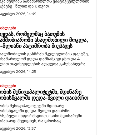
იკა მელიას სასამართლოს უპატივცემულობის
აქმეზე 1 წლით და 6 თვით...
 აგვისტო 2026, 14:49
ᲘᲐᲮᲚᲔᲔᲑᲘ
ᲔᲓᲐᲡ, ᲠᲝᲛᲔᲚᲛᲐᲪ ᲑᲐᲗᲣᲛᲘᲡ
ᲐᲛᲨᲝᲑᲘᲐᲠᲝᲨᲘ ᲐᲮᲐᲚᲨᲝᲑᲘᲚᲘ ᲛᲝᲙᲚᲐ,
-ᲬᲚᲘᲐᲜᲘ ᲞᲐᲢᲘᲛᲠᲝᲑᲐ ᲛᲘᲣᲡᲐᲯᲔᲡ
ხალშობილის განზრახ მკვლელობის ფაქტზე,
ასამართლომ დედა დამნაშვედ ცნო და 4
ლით თავისუფლების აღკვეთა განუსაზღვრა....
 აგვისტო 2026, 14:25
ᲘᲐᲮᲚᲔᲔᲑᲘ
ᲝᲑᲘᲡ ᲛᲣᲜᲘᲪᲘᲞᲐᲚᲘᲢᲔᲢᲨᲘ, ᲛᲓᲘᲜᲐᲠᲔ
ᲝᲑᲘᲡᲬᲧᲐᲚᲨᲘ ᲓᲔᲓᲐ-ᲨᲕᲘᲚᲘ ᲓᲐᲘᲮᲠᲩᲝ
ობის მუნიციპალიტეტში მდინარე
ობისწყალში დედა-შვილი დაიხრჩო.
რსებული ინფორმაციით, ისინი მდინარეში
აბანაოდ შევიდნენ, რა დროსაც...
 აგვისტო 2026, 13:37