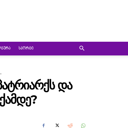
ᲚᲢᲣᲠᲐ
ᲡᲞᲝᲠᲢᲘ
.
ᲞᲐᲢᲠᲘᲐᲠᲥᲡ ᲓᲐ
ᲠᲥᲐᲛᲓᲔ?