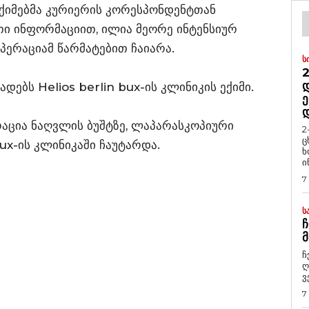
ქიმებმა კურიერის კორესპონდენტთან
თი ინფორმაციით, ილია მეორე ინტენსიურ
პერაციამ წარმატებით ჩაიარა.
Ს
2
Დ
დებს Helios berlin bux-ის კლინიკის ექიმი.
Ე
ცია ნაღვლის ბუშტზე, ლაპარასკოპიური
2
ც
ux-ის კლინიკაში ჩაუტარდა.
ხ
ი
7
Ს
Ჩ
Მ
ჩ
ღ
ვ
7