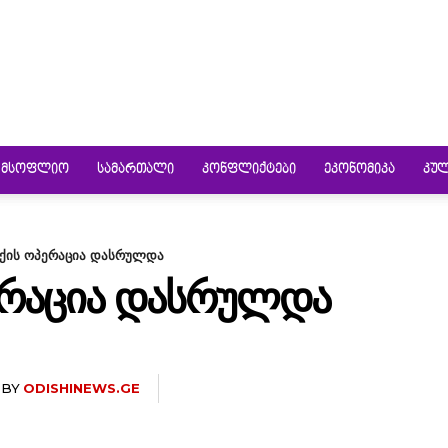
ᲛᲡᲝᲤᲚᲘᲝ
ᲡᲐᲛᲐᲠᲗᲐᲚᲘ
ᲙᲝᲜᲤᲚᲘᲥᲢᲔᲑᲘ
ᲔᲙᲝᲜᲝᲛᲘᲙᲐ
ᲙᲣ
ქის ოპერაცია დასრულდა
ᲔᲠᲐᲪᲘᲐ ᲓᲐᲡᲠᲣᲚᲓᲐ
BY
ODISHINEWS.GE