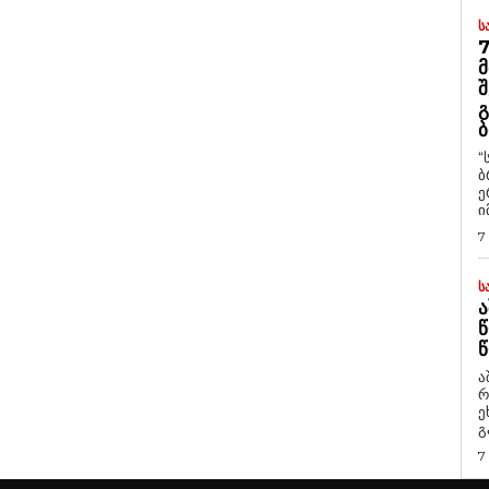
Ს
7
Მ
Შ
Გ
Ბ
“
ბ
ე
ი
7
Ს
Ა
Წ
Წ
ა
რ
ეხმაუ
გ
7