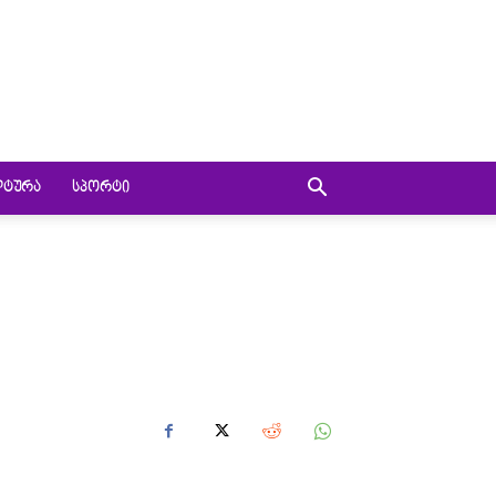
ᲚᲢᲣᲠᲐ
ᲡᲞᲝᲠᲢᲘ