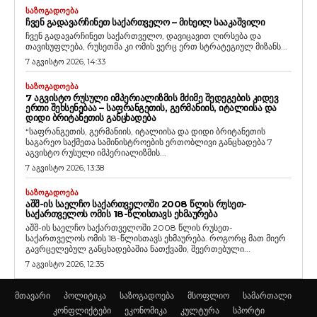
ᲡᲐᲖᲝᲒᲐᲓᲝᲔᲑᲐ
ᲩᲕᲔᲜ ᲒᲐᲓᲐᲕᲐᲠᲩᲘᲜᲔᲗ ᲡᲐᲥᲐᲠᲗᲕᲔᲚᲝ – ᲛᲘᲮᲔᲘᲚ ᲡᲐᲐᲙᲐᲨᲕᲘᲚᲘ
ჩვენ გადავარჩინეთ საქართველო, დავიცავით ღირსება და
თავისუფლება, რუსეთმა კი ომის ვერც ერთ სტრატეგიულ მიზანს...
7 აგვისტო 2026, 14:33
ᲡᲐᲖᲝᲒᲐᲓᲝᲔᲑᲐ
7 ᲐᲒᲕᲘᲡᲢᲝ ᲠᲣᲡᲣᲚᲘ ᲘᲛᲞᲔᲠᲘᲐᲚᲘᲖᲛᲘᲡ ᲛᲫᲘᲛᲔ ᲨᲔᲓᲔᲒᲔᲑᲘᲡ ᲙᲘᲓᲔᲕ
ᲔᲠᲗᲘ ᲨᲔᲮᲡᲔᲜᲔᲑᲐᲐ – ᲡᲐᲤᲠᲐᲜᲒᲔᲗᲘᲡ, ᲒᲔᲠᲛᲐᲜᲘᲘᲡ, ᲘᲢᲐᲚᲘᲘᲡᲐ ᲓᲐ
ᲓᲘᲓᲘ ᲑᲠᲘᲢᲐᲜᲔᲗᲘᲡ ᲒᲐᲜᲪᲮᲐᲓᲔᲑᲐ
“საფრანგეთის, გერმანიის, იტალიისა და დიდი ბრიტანეთის
საგარეო საქმეთა სამინისტროების ერთობლივი განცხადება 7
აგვისტო რუსული იმპერიალიზმის...
7 აგვისტო 2026, 13:38
ᲡᲐᲖᲝᲒᲐᲓᲝᲔᲑᲐ
ᲐᲨᲨ-ᲘᲡ ᲡᲐᲔᲚᲩᲝ ᲡᲐᲥᲐᲠᲗᲕᲔᲚᲝᲨᲘ 2008 ᲬᲚᲘᲡ ᲠᲣᲡᲔᲗ-
ᲡᲐᲥᲐᲠᲗᲕᲔᲚᲝᲡ ᲝᲛᲘᲡ 18-ᲬᲚᲘᲡᲗᲐᲕᲡ ᲔᲮᲛᲐᲣᲠᲔᲑᲐ
აშშ-ის საელჩო საქართველოში 2008 წლის რუსეთ-
საქართველოს ომის 18-წლისთავს ეხმაურება. როგორც მათ მიერ
გავრცელებულ განცხადებაშია ნათქვამი, შეერთებული...
7 აგვისტო 2026, 12:35
მთავარი
პოლიტიკა
საზოგადოება
მსოფლიო
სამართალი
კონფლიქტები
ეკონომიკა
კულტურა
სპორტი