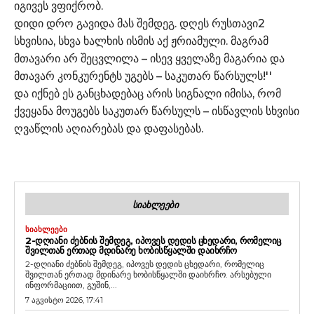
იგივეს ვფიქრობ.
დიდი დრო გავიდა მას შემდეგ. დღეს რუსთავი2
სხვისია, სხვა ხალხის ისმის აქ ჟრიამული. მაგრამ
მთავარი არ შეცვლილა – ისევ ყველაზე მაგარია და
მთავარ კონკურენტს უგებს – საკუთარ წარსულს!''
და იქნებ ეს განცხადებაც არის სიგნალი იმისა, რომ
ქვეყანა მოუგებს საკუთარ წარსულს – ისწავლის სხვისი
ღვაწლის აღიარებას და დაფასებას.
ᲡᲘᲐᲮᲚᲔᲔᲑᲘ
ᲡᲘᲐᲮᲚᲔᲔᲑᲘ
2-ᲓᲦᲘᲐᲜᲘ ᲫᲔᲑᲜᲘᲡ ᲨᲔᲛᲓᲔᲒ, ᲘᲞᲝᲕᲔᲡ ᲓᲔᲓᲘᲡ ᲪᲮᲔᲓᲐᲠᲘ, ᲠᲝᲛᲔᲚᲘᲪ
ᲨᲕᲘᲚᲗᲐᲜ ᲔᲠᲗᲐᲓ ᲛᲓᲘᲜᲐᲠᲔ ᲮᲝᲑᲘᲡᲬᲧᲐᲚᲨᲘ ᲓᲐᲘᲮᲠᲩᲝ
2-დღიანი ძებნის შემდეგ, იპოვეს დედის ცხედარი, რომელიც
შვილთან ერთად მდინარე ხობისწყალში დაიხრჩო. არსებული
ინფორმაციით, გუშინ,...
7 აგვისტო 2026, 17:41