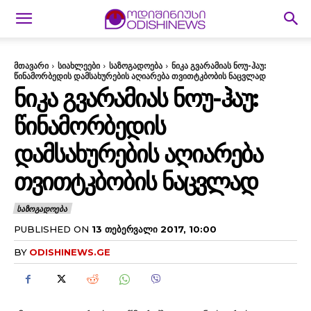
მთავარი
სიახლეები
საზოგადოება
ნიკა გვარამიას ნოუ-ჰაუ:
წინამორბედის დამსახურების აღიარება თვითტკბობის ნაცვლად
ᲜᲘᲙᲐ ᲒᲕᲐᲠᲐᲛᲘᲐᲡ ᲜᲝᲣ-ᲰᲐᲣ:
ᲬᲘᲜᲐᲛᲝᲠᲑᲔᲓᲘᲡ
ᲓᲐᲛᲡᲐᲮᲣᲠᲔᲑᲘᲡ ᲐᲦᲘᲐᲠᲔᲑᲐ
ᲗᲕᲘᲗᲢᲙᲑᲝᲑᲘᲡ ᲜᲐᲪᲕᲚᲐᲓ
ᲡᲐᲖᲝᲒᲐᲓᲝᲔᲑᲐ
PUBLISHED ON
13 ᲗᲔᲑᲔᲠᲕᲐᲚᲘ 2017, 10:00
BY
ODISHINEWS.GE