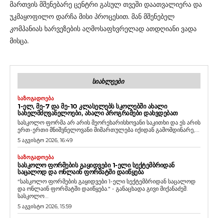
მართვის მშენებარე ცენტრი გასულ თვეში დაათვალიერა და
უკმაყოფილო დარჩა მისი პროცესით. მან მშენებელ
კომპანიას ხარვეზების აღმოსაფხვრელად ათდღიანი ვადა
მისცა.
ᲡᲘᲐᲮᲚᲔᲔᲑᲘ
ᲡᲐᲖᲝᲒᲐᲓᲝᲔᲑᲐ
1-ᲔᲚ, ᲛᲔ-7 ᲓᲐ ᲛᲔ-10 ᲙᲚᲐᲡᲔᲚᲔᲑᲡ ᲡᲙᲝᲚᲔᲑᲨᲘ ᲐᲮᲐᲚᲘ
ᲡᲐᲮᲔᲚᲛᲫᲦᲕᲐᲜᲔᲚᲝᲔᲑᲘ, ᲐᲮᲐᲚᲘ ᲞᲠᲝᲒᲠᲐᲛᲔᲑᲘ ᲓᲐᲮᲕᲓᲔᲑᲐᲗ
სასკოლო ფორმა არ არის მეორეხარისხოვანი საკითხი და ეს არის
ერთ-ერთი მნიშვნელოვანი მიმართულება იქიდან გამომდინარე,...
5 აგვისტო 2026, 16:49
ᲡᲐᲖᲝᲒᲐᲓᲝᲔᲑᲐ
ᲡᲐᲡᲙᲝᲚᲝ ᲤᲝᲠᲛᲔᲑᲘᲡ ᲒᲐᲧᲘᲓᲕᲔᲑᲘ 1-ᲔᲚᲘ ᲡᲔᲥᲢᲔᲛᲑᲠᲘᲓᲐᲜ
ᲡᲐᲪᲐᲚᲝᲓ ᲓᲐ ᲝᲜᲚᲐᲘᲜ ᲤᲝᲠᲛᲐᲢᲨᲘ ᲓᲐᲘᲬᲧᲔᲑᲐ
“სასკოლო ფორმების გაყიდვები 1-ელი სექტემბრიდან საცალოდ
და ონლაინ ფორმატში დაიწყება." - განაცხადა გივი მიქანაძემ.
სასკოლო...
5 აგვისტო 2026, 15:59