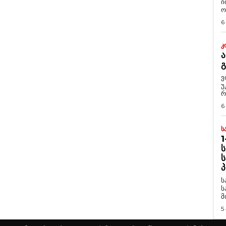
ი
ო
6
Კ
Ა
ვ
უ
რ
6
Ს
1
Ს
Ს
Პ
ს
ს
მ
5