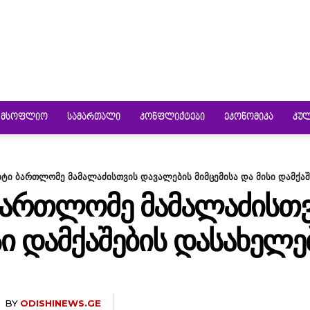
ᲛᲡᲝᲤᲚᲘᲝ
ᲡᲐᲛᲐᲠᲗᲐᲚᲘ
ᲙᲝᲜᲤᲚᲘᲥᲢᲔᲑᲘ
ᲔᲙᲝᲜᲝᲛᲘᲙᲐ
ᲙᲣ
ტი ბართლომე მამალაძისთვის დავალების მიმცემისა და მისი დამქაშე
ᲑᲐᲠᲗᲚᲝᲛᲔ ᲛᲐᲛᲐᲚᲐᲫᲘᲡᲗᲕ
ᲡᲘ ᲓᲐᲛᲥᲐᲨᲔᲑᲘᲡ ᲓᲐᲡᲐᲮᲔᲚ
BY
ODISHINEWS.GE