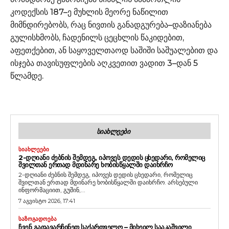
კოდექსის 187–ე მუხლის მეორე ნაწილით
მიმნდირებობს, რაც ნივთის განადგურება–დაზიანება
გულისხმობს, ჩადენილს ცეცხლის წაკიდებით,
აფეთქებით, ან საყოველთაოდ საშიში საშუალებით და
ისჯება თავისუფლების აღკვეთით ვადით 3–დან 5
წლამდე.
ᲡᲘᲐᲮᲚᲔᲔᲑᲘ
ᲡᲘᲐᲮᲚᲔᲔᲑᲘ
2-ᲓᲦᲘᲐᲜᲘ ᲫᲔᲑᲜᲘᲡ ᲨᲔᲛᲓᲔᲒ, ᲘᲞᲝᲕᲔᲡ ᲓᲔᲓᲘᲡ ᲪᲮᲔᲓᲐᲠᲘ, ᲠᲝᲛᲔᲚᲘᲪ
ᲨᲕᲘᲚᲗᲐᲜ ᲔᲠᲗᲐᲓ ᲛᲓᲘᲜᲐᲠᲔ ᲮᲝᲑᲘᲡᲬᲧᲐᲚᲨᲘ ᲓᲐᲘᲮᲠᲩᲝ
2-დღიანი ძებნის შემდეგ, იპოვეს დედის ცხედარი, რომელიც
შვილთან ერთად მდინარე ხობისწყალში დაიხრჩო. არსებული
ინფორმაციით, გუშინ,...
7 აგვისტო 2026, 17:41
ᲡᲐᲖᲝᲒᲐᲓᲝᲔᲑᲐ
ᲩᲕᲔᲜ ᲒᲐᲓᲐᲕᲐᲠᲩᲘᲜᲔᲗ ᲡᲐᲥᲐᲠᲗᲕᲔᲚᲝ – ᲛᲘᲮᲔᲘᲚ ᲡᲐᲐᲙᲐᲨᲕᲘᲚᲘ