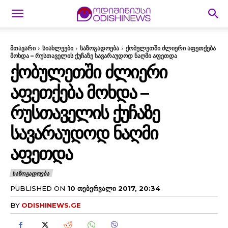
მთავარი
სიახლეები
საზოგადოება
ქობულეთში ძლიერი აფეთქება
მოხდა – რუსთაველის ქუჩაზე სავარაუდოდ ნაღმი აფეთდა
ᲥᲝᲑᲣᲚᲔᲗᲨᲘ ᲫᲚᲘᲔᲠᲘ
ᲐᲤᲔᲗᲥᲔᲑᲐ ᲛᲝᲮᲓᲐ –
ᲠᲣᲡᲗᲐᲕᲔᲚᲘᲡ ᲥᲣᲩᲐᲖᲔ
ᲡᲐᲕᲐᲠᲐᲣᲓᲝᲓ ᲜᲐᲦᲛᲘ
ᲐᲤᲔᲗᲓᲐ
ᲡᲐᲖᲝᲒᲐᲓᲝᲔᲑᲐ
PUBLISHED ON
10 ᲗᲔᲑᲔᲠᲕᲐᲚᲘ 2017, 20:34
BY
ODISHINEWS.GE