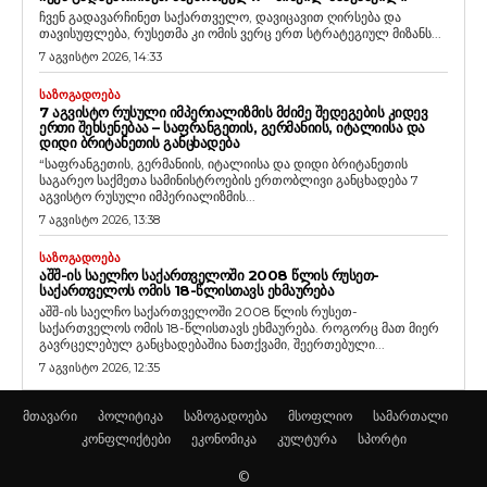
ჩვენ გადავარჩინეთ საქართველო, დავიცავით ღირსება და
თავისუფლება, რუსეთმა კი ომის ვერც ერთ სტრატეგიულ მიზანს...
7 აგვისტო 2026, 14:33
ᲡᲐᲖᲝᲒᲐᲓᲝᲔᲑᲐ
7 ᲐᲒᲕᲘᲡᲢᲝ ᲠᲣᲡᲣᲚᲘ ᲘᲛᲞᲔᲠᲘᲐᲚᲘᲖᲛᲘᲡ ᲛᲫᲘᲛᲔ ᲨᲔᲓᲔᲒᲔᲑᲘᲡ ᲙᲘᲓᲔᲕ
ᲔᲠᲗᲘ ᲨᲔᲮᲡᲔᲜᲔᲑᲐᲐ – ᲡᲐᲤᲠᲐᲜᲒᲔᲗᲘᲡ, ᲒᲔᲠᲛᲐᲜᲘᲘᲡ, ᲘᲢᲐᲚᲘᲘᲡᲐ ᲓᲐ
ᲓᲘᲓᲘ ᲑᲠᲘᲢᲐᲜᲔᲗᲘᲡ ᲒᲐᲜᲪᲮᲐᲓᲔᲑᲐ
“საფრანგეთის, გერმანიის, იტალიისა და დიდი ბრიტანეთის
საგარეო საქმეთა სამინისტროების ერთობლივი განცხადება 7
აგვისტო რუსული იმპერიალიზმის...
7 აგვისტო 2026, 13:38
ᲡᲐᲖᲝᲒᲐᲓᲝᲔᲑᲐ
ᲐᲨᲨ-ᲘᲡ ᲡᲐᲔᲚᲩᲝ ᲡᲐᲥᲐᲠᲗᲕᲔᲚᲝᲨᲘ 2008 ᲬᲚᲘᲡ ᲠᲣᲡᲔᲗ-
ᲡᲐᲥᲐᲠᲗᲕᲔᲚᲝᲡ ᲝᲛᲘᲡ 18-ᲬᲚᲘᲡᲗᲐᲕᲡ ᲔᲮᲛᲐᲣᲠᲔᲑᲐ
აშშ-ის საელჩო საქართველოში 2008 წლის რუსეთ-
საქართველოს ომის 18-წლისთავს ეხმაურება. როგორც მათ მიერ
გავრცელებულ განცხადებაშია ნათქვამი, შეერთებული...
7 აგვისტო 2026, 12:35
მთავარი
პოლიტიკა
საზოგადოება
მსოფლიო
სამართალი
კონფლიქტები
ეკონომიკა
კულტურა
სპორტი
©