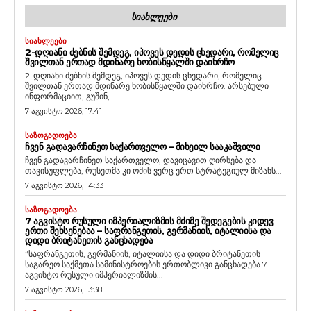
ᲡᲘᲐᲮᲚᲔᲔᲑᲘ
ᲡᲘᲐᲮᲚᲔᲔᲑᲘ
2-ᲓᲦᲘᲐᲜᲘ ᲫᲔᲑᲜᲘᲡ ᲨᲔᲛᲓᲔᲒ, ᲘᲞᲝᲕᲔᲡ ᲓᲔᲓᲘᲡ ᲪᲮᲔᲓᲐᲠᲘ, ᲠᲝᲛᲔᲚᲘᲪ
ᲨᲕᲘᲚᲗᲐᲜ ᲔᲠᲗᲐᲓ ᲛᲓᲘᲜᲐᲠᲔ ᲮᲝᲑᲘᲡᲬᲧᲐᲚᲨᲘ ᲓᲐᲘᲮᲠᲩᲝ
2-დღიანი ძებნის შემდეგ, იპოვეს დედის ცხედარი, რომელიც
შვილთან ერთად მდინარე ხობისწყალში დაიხრჩო. არსებული
ინფორმაციით, გუშინ,...
7 აგვისტო 2026, 17:41
ᲡᲐᲖᲝᲒᲐᲓᲝᲔᲑᲐ
ᲩᲕᲔᲜ ᲒᲐᲓᲐᲕᲐᲠᲩᲘᲜᲔᲗ ᲡᲐᲥᲐᲠᲗᲕᲔᲚᲝ – ᲛᲘᲮᲔᲘᲚ ᲡᲐᲐᲙᲐᲨᲕᲘᲚᲘ
ჩვენ გადავარჩინეთ საქართველო, დავიცავით ღირსება და
თავისუფლება, რუსეთმა კი ომის ვერც ერთ სტრატეგიულ მიზანს...
7 აგვისტო 2026, 14:33
ᲡᲐᲖᲝᲒᲐᲓᲝᲔᲑᲐ
7 ᲐᲒᲕᲘᲡᲢᲝ ᲠᲣᲡᲣᲚᲘ ᲘᲛᲞᲔᲠᲘᲐᲚᲘᲖᲛᲘᲡ ᲛᲫᲘᲛᲔ ᲨᲔᲓᲔᲒᲔᲑᲘᲡ ᲙᲘᲓᲔᲕ
ᲔᲠᲗᲘ ᲨᲔᲮᲡᲔᲜᲔᲑᲐᲐ – ᲡᲐᲤᲠᲐᲜᲒᲔᲗᲘᲡ, ᲒᲔᲠᲛᲐᲜᲘᲘᲡ, ᲘᲢᲐᲚᲘᲘᲡᲐ ᲓᲐ
ᲓᲘᲓᲘ ᲑᲠᲘᲢᲐᲜᲔᲗᲘᲡ ᲒᲐᲜᲪᲮᲐᲓᲔᲑᲐ
“საფრანგეთის, გერმანიის, იტალიისა და დიდი ბრიტანეთის
საგარეო საქმეთა სამინისტროების ერთობლივი განცხადება 7
აგვისტო რუსული იმპერიალიზმის...
7 აგვისტო 2026, 13:38