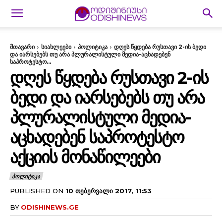
მთავარი
სიახლეები
პოლიტიკა
დღეს წყდება რუსთავი 2-ის ბედი
და იარსებებს თუ არა პლურალისტული მედია-აცხადებენ
საპროტესტო...
ᲓᲦᲔᲡ ᲬᲧᲓᲔᲑᲐ ᲠᲣᲡᲗᲐᲕᲘ 2-ᲘᲡ
ᲑᲔᲓᲘ ᲓᲐ ᲘᲐᲠᲡᲔᲑᲔᲑᲡ ᲗᲣ ᲐᲠᲐ
ᲞᲚᲣᲠᲐᲚᲘᲡᲢᲣᲚᲘ ᲛᲔᲓᲘᲐ-
ᲐᲪᲮᲐᲓᲔᲑᲔᲜ ᲡᲐᲞᲠᲝᲢᲔᲡᲢᲝ
ᲐᲥᲪᲘᲘᲡ ᲛᲝᲜᲐᲬᲘᲚᲔᲔᲑᲘ
ᲞᲝᲚᲘᲢᲘᲙᲐ
PUBLISHED ON
10 ᲗᲔᲑᲔᲠᲕᲐᲚᲘ 2017, 11:53
BY
ODISHINEWS.GE