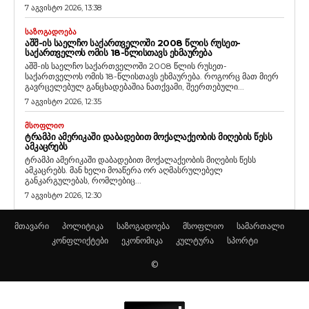
7 აგვისტო 2026, 13:38
ᲡᲐᲖᲝᲒᲐᲓᲝᲔᲑᲐ
ᲐᲨᲨ-ᲘᲡ ᲡᲐᲔᲚᲩᲝ ᲡᲐᲥᲐᲠᲗᲕᲔᲚᲝᲨᲘ 2008 ᲬᲚᲘᲡ ᲠᲣᲡᲔᲗ-
ᲡᲐᲥᲐᲠᲗᲕᲔᲚᲝᲡ ᲝᲛᲘᲡ 18-ᲬᲚᲘᲡᲗᲐᲕᲡ ᲔᲮᲛᲐᲣᲠᲔᲑᲐ
აშშ-ის საელჩო საქართველოში 2008 წლის რუსეთ-
საქართველოს ომის 18-წლისთავს ეხმაურება. როგორც მათ მიერ
გავრცელებულ განცხადებაშია ნათქვამი, შეერთებული...
7 აგვისტო 2026, 12:35
ᲛᲡᲝᲤᲚᲘᲝ
ᲢᲠᲐᲛᲞᲘ ᲐᲛᲔᲠᲘᲙᲐᲨᲘ ᲓᲐᲑᲐᲓᲔᲑᲘᲗ ᲛᲝᲥᲐᲚᲐᲥᲔᲝᲑᲘᲡ ᲛᲘᲦᲔᲑᲘᲡ ᲬᲔᲡᲡ
ᲐᲛᲙᲐᲪᲠᲔᲑᲡ
ტრამპი ამერიკაში დაბადებით მოქალაქეობის მიღების წესს
ამკაცრებს. მან ხელი მოაწერა ორ აღმასრულებელ
განკარგულებას, რომლებიც...
7 აგვისტო 2026, 12:30
მთავარი
პოლიტიკა
საზოგადოება
მსოფლიო
სამართალი
კონფლიქტები
ეკონომიკა
კულტურა
სპორტი
©