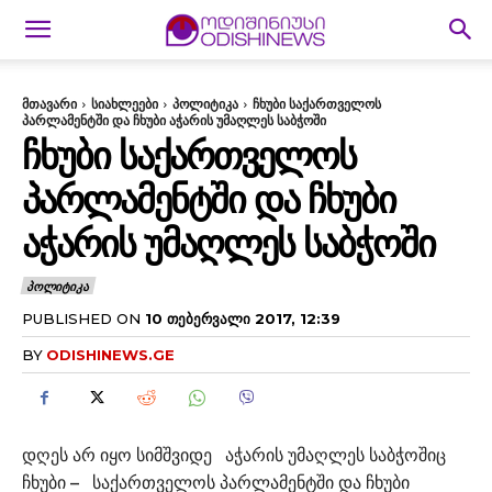
მთავარი
სიახლეები
პოლიტიკა
ჩხუბი საქართველოს
პარლამენტში და ჩხუბი აჭარის უმაღლეს საბჭოში
ᲩᲮᲣᲑᲘ ᲡᲐᲥᲐᲠᲗᲕᲔᲚᲝᲡ
ᲞᲐᲠᲚᲐᲛᲔᲜᲢᲨᲘ ᲓᲐ ᲩᲮᲣᲑᲘ
ᲐᲭᲐᲠᲘᲡ ᲣᲛᲐᲦᲚᲔᲡ ᲡᲐᲑᲭᲝᲨᲘ
ᲞᲝᲚᲘᲢᲘᲙᲐ
PUBLISHED ON
10 ᲗᲔᲑᲔᲠᲕᲐᲚᲘ 2017, 12:39
BY
ODISHINEWS.GE
დღეს არ იყო სიმშვიდე აჭარის უმაღლეს საბჭოშიც
ჩხუბი – საქართველოს პარლამენტში და ჩხუბი