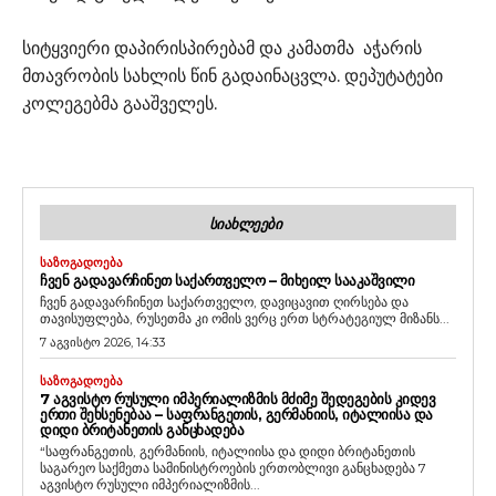
სიტყვიერი დაპირისპირებამ და კამათმა აჭარის
მთავრობის სახლის წინ გადაინაცვლა. დეპუტატები
კოლეგებმა გააშველეს.
ᲡᲘᲐᲮᲚᲔᲔᲑᲘ
ᲡᲐᲖᲝᲒᲐᲓᲝᲔᲑᲐ
ᲩᲕᲔᲜ ᲒᲐᲓᲐᲕᲐᲠᲩᲘᲜᲔᲗ ᲡᲐᲥᲐᲠᲗᲕᲔᲚᲝ – ᲛᲘᲮᲔᲘᲚ ᲡᲐᲐᲙᲐᲨᲕᲘᲚᲘ
ჩვენ გადავარჩინეთ საქართველო, დავიცავით ღირსება და
თავისუფლება, რუსეთმა კი ომის ვერც ერთ სტრატეგიულ მიზანს...
7 აგვისტო 2026, 14:33
ᲡᲐᲖᲝᲒᲐᲓᲝᲔᲑᲐ
7 ᲐᲒᲕᲘᲡᲢᲝ ᲠᲣᲡᲣᲚᲘ ᲘᲛᲞᲔᲠᲘᲐᲚᲘᲖᲛᲘᲡ ᲛᲫᲘᲛᲔ ᲨᲔᲓᲔᲒᲔᲑᲘᲡ ᲙᲘᲓᲔᲕ
ᲔᲠᲗᲘ ᲨᲔᲮᲡᲔᲜᲔᲑᲐᲐ – ᲡᲐᲤᲠᲐᲜᲒᲔᲗᲘᲡ, ᲒᲔᲠᲛᲐᲜᲘᲘᲡ, ᲘᲢᲐᲚᲘᲘᲡᲐ ᲓᲐ
ᲓᲘᲓᲘ ᲑᲠᲘᲢᲐᲜᲔᲗᲘᲡ ᲒᲐᲜᲪᲮᲐᲓᲔᲑᲐ
“საფრანგეთის, გერმანიის, იტალიისა და დიდი ბრიტანეთის
საგარეო საქმეთა სამინისტროების ერთობლივი განცხადება 7
აგვისტო რუსული იმპერიალიზმის...