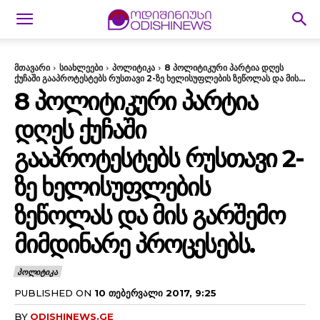
მთავარი
სიახლეები
პოლიტიკა
8 პოლიტიკური პარტია დღეს
ქუჩაში გააპროტესტებს რუსთავი 2-ზე ხელისუფლების ზეწოლას და მის...
8 ᲞᲝᲚᲘᲢᲘᲙᲣᲠᲘ ᲞᲐᲠᲢᲘᲐ
ᲓᲦᲔᲡ ᲥᲣᲩᲐᲨᲘ
ᲒᲐᲐᲞᲠᲝᲢᲔᲡᲢᲔᲑᲡ ᲠᲣᲡᲗᲐᲕᲘ 2-
ᲖᲔ ᲮᲔᲚᲘᲡᲣᲤᲚᲔᲑᲘᲡ
ᲖᲔᲬᲝᲚᲐᲡ ᲓᲐ ᲛᲘᲡ ᲒᲐᲠᲨᲔᲛᲝ
ᲛᲘᲛᲓᲘᲜᲐᲠᲔ ᲞᲠᲝᲪᲔᲡᲔᲑᲡ.
ᲞᲝᲚᲘᲢᲘᲙᲐ
PUBLISHED ON
10 ᲗᲔᲑᲔᲠᲕᲐᲚᲘ 2017, 9:25
BY
ODISHINEWS.GE