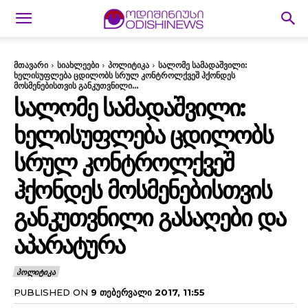
მთავარი
სიახლეები
პოლიტიკა
სალომე სამადაშვილი:
ხელისუფლება ცდილობს სრულ კონტროლქვეშ ჰქონდეს
მოსმენებისთვის განკუთვნილი...
ᲡᲐᲚᲝᲛᲔ ᲡᲐᲛᲐᲓᲐᲨᲕᲘᲚᲘ:
ᲮᲔᲚᲘᲡᲣᲤᲚᲔᲑᲐ ᲪᲓᲘᲚᲝᲑᲡ
ᲡᲠᲣᲚ ᲙᲝᲜᲢᲠᲝᲚᲥᲕᲔᲨ
ᲰᲥᲝᲜᲓᲔᲡ ᲛᲝᲡᲛᲔᲜᲔᲑᲘᲡᲗᲕᲘᲡ
ᲒᲐᲜᲙᲣᲗᲕᲜᲘᲚᲘ ᲒᲐᲡᲐᲦᲔᲑᲘ ᲓᲐ
ᲐᲞᲐᲠᲐᲢᲣᲠᲐ
ᲞᲝᲚᲘᲢᲘᲙᲐ
PUBLISHED ON
9 ᲗᲔᲑᲔᲠᲕᲐᲚᲘ 2017, 11:55