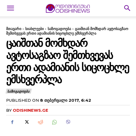
მთავარი
სიახლეები
საზოგადოება
ცაიშთან მომხდარ ავტოსაგზაო
შემთხვევას ერთი ადამიანის სიცოცხლე ემსხვერპლა
ᲪᲐᲘᲨᲗᲐᲜ ᲛᲝᲛᲮᲓᲐᲠ
ᲐᲕᲢᲝᲡᲐᲒᲖᲐᲝ ᲨᲔᲛᲗᲮᲕᲔᲕᲐᲡ
ᲔᲠᲗᲘ ᲐᲓᲐᲛᲘᲐᲜᲘᲡ ᲡᲘᲪᲝᲪᲮᲚᲔ
ᲔᲛᲡᲮᲕᲔᲠᲞᲚᲐ
ᲡᲐᲖᲝᲒᲐᲓᲝᲔᲑᲐ
PUBLISHED ON
8 ᲗᲔᲑᲔᲠᲕᲐᲚᲘ 2017, 6:42
BY
ODISHINEWS.GE