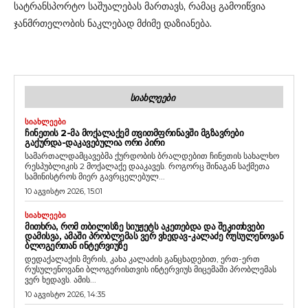
სატრანსპორტო საშუალებას მართავს, რამაც გამოიწვია
ჯანმრთელობის ნაკლებად მძიმე დაზიანება.
ᲡᲘᲐᲮᲚᲔᲔᲑᲘ
ᲡᲘᲐᲮᲚᲔᲔᲑᲘ
ᲩᲘᲜᲔᲗᲘᲡ 2-ᲛᲐ ᲛᲝᲥᲐᲚᲐᲥᲔᲛ ᲗᲕᲘᲗᲛᲤᲠᲘᲜᲐᲕᲨᲘ ᲛᲒᲖᲐᲕᲠᲔᲑᲘ
ᲒᲐᲥᲣᲠᲓᲐ-ᲓᲐᲙᲐᲕᲔᲑᲣᲚᲘᲐ ᲝᲠᲘ ᲞᲘᲠᲘ
სამართალდამცავებმა ქურდობის ბრალდებით ჩინეთის სახალხო
რესპუბლიკის 2 მოქალაქე დააკავეს. როგორც შინაგან საქმეთა
სამინისტროს მიერ გავრცელებულ...
10 აგვისტო 2026, 15:01
ᲡᲘᲐᲮᲚᲔᲔᲑᲘ
ᲛᲘᲗᲮᲠᲐ, ᲠᲝᲛ ᲗᲑᲘᲚᲘᲡᲖᲔ ᲡᲘᲣᲟᲔᲢᲡ ᲐᲙᲔᲗᲔᲑᲓᲐ ᲓᲐ ᲨᲔᲙᲘᲗᲮᲕᲔᲑᲘ
ᲓᲐᲛᲘᲡᲕᲐ, ᲐᲛᲐᲨᲘ ᲞᲠᲝᲑᲚᲔᲛᲐᲡ ᲕᲔᲠ ᲕᲮᲔᲓᲐᲕ-ᲙᲐᲚᲐᲫᲔ ᲠᲣᲡᲣᲚᲔᲜᲝᲕᲐᲜ
ᲑᲚᲝᲒᲔᲠᲗᲐᲜ ᲘᲜᲢᲔᲠᲕᲘᲣᲖᲔ
დედაქალაქის მერის, კახა კალაძის განცხადებით, ერთ-ერთ
რუსულენოვანი ბლოგერისთვის ინტერვიუს მიცემაში პრობლემას
ვერ ხედავს. ამის...
10 აგვისტო 2026, 14:35