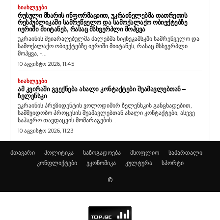
ᲡᲘᲐᲮᲚᲔᲔᲑᲘ
ᲠᲣᲡᲣᲚᲘ ᲛᲮᲐᲠᲘᲡ ᲘᲜᲤᲝᲠᲛᲐᲪᲘᲘᲗ, ᲣᲙᲠᲐᲘᲜᲔᲚᲔᲑᲛᲐ ᲗᲐᲗᲠᲔᲗᲘᲡ
ᲠᲔᲡᲞᲣᲑᲚᲘᲙᲐᲨᲘ ᲡᲐᲛᲠᲔᲬᲕᲔᲚᲝ ᲓᲐ ᲡᲐᲛᲝᲥᲐᲚᲐᲥᲝ ᲝᲑᲘᲔᲥᲢᲔᲑᲖᲔ
ᲘᲔᲠᲘᲨᲘ ᲛᲘᲘᲢᲐᲜᲔᲡ, ᲠᲐᲡᲐᲪ ᲛᲡᲮᲕᲔᲠᲞᲚᲘ ᲛᲝᲰᲧᲕᲐ
უკრაინის შეიარაღებულმა ძალებმა ნიჟნეკამსკში სამრეწველო და
სამოქალაქო ობიექტებზე იერიში მიიტანეს, რასაც მსხვერპლი
მოჰყვა, -...
10 აგვისტო 2026, 11:45
ᲡᲘᲐᲮᲚᲔᲔᲑᲘ
ᲐᲛ ᲙᲕᲘᲠᲐᲨᲘ ᲒᲕᲔᲥᲜᲔᲑᲐ ᲐᲮᲐᲚᲘ ᲙᲝᲜᲢᲐᲥᲢᲔᲑᲘ ᲨᲣᲐᲛᲐᲕᲚᲔᲑᲗᲐᲜ –
ᲖᲔᲚᲔᲜᲡᲙᲘ
უკრაინის პრეზიდენტის ვოლოდიმირ ზელენსკის განცხადებით,
სამშვიდობო პროცესის შუამავლებთან ახალი კონტაქტები, ასევე
საჰაერო თავდაცვის მომარაგების...
10 აგვისტო 2026, 11:23
მთავარი
პოლიტიკა
საზოგადოება
მსოფლიო
სამართალი
კონფლიქტები
ეკონომიკა
კულტურა
სპორტი
©