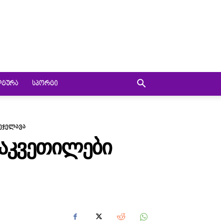
ᲚᲢᲣᲠᲐ
ᲡᲞᲝᲠᲢᲘ
ჯეჯელავა
ᲒᲐᲙᲕᲔᲗᲘᲚᲔᲑᲘ