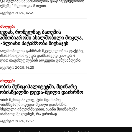
იკა მელიას სასამართლოს უპატივცემულობის
აქმეზე 1 წლით და 6 თვით...
 აგვისტო 2026, 14:49
ᲘᲐᲮᲚᲔᲔᲑᲘ
ᲔᲓᲐᲡ, ᲠᲝᲛᲔᲚᲛᲐᲪ ᲑᲐᲗᲣᲛᲘᲡ
ᲐᲛᲨᲝᲑᲘᲐᲠᲝᲨᲘ ᲐᲮᲐᲚᲨᲝᲑᲘᲚᲘ ᲛᲝᲙᲚᲐ,
-ᲬᲚᲘᲐᲜᲘ ᲞᲐᲢᲘᲛᲠᲝᲑᲐ ᲛᲘᲣᲡᲐᲯᲔᲡ
ხალშობილის განზრახ მკვლელობის ფაქტზე,
ასამართლომ დედა დამნაშვედ ცნო და 4
ლით თავისუფლების აღკვეთა განუსაზღვრა....
 აგვისტო 2026, 14:25
ᲘᲐᲮᲚᲔᲔᲑᲘ
ᲝᲑᲘᲡ ᲛᲣᲜᲘᲪᲘᲞᲐᲚᲘᲢᲔᲢᲨᲘ, ᲛᲓᲘᲜᲐᲠᲔ
ᲝᲑᲘᲡᲬᲧᲐᲚᲨᲘ ᲓᲔᲓᲐ-ᲨᲕᲘᲚᲘ ᲓᲐᲘᲮᲠᲩᲝ
ობის მუნიციპალიტეტში მდინარე
ობისწყალში დედა-შვილი დაიხრჩო.
რსებული ინფორმაციით, ისინი მდინარეში
აბანაოდ შევიდნენ, რა დროსაც...
 აგვისტო 2026, 13:37