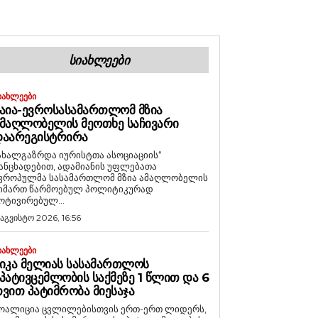
ᲡᲘᲐᲮᲚᲔᲔᲑᲘ
ᲘᲐᲮᲚᲔᲔᲑᲘ
ᲐᲘᲐ-ᲔᲕᲠᲝᲡᲐᲡᲐᲛᲐᲠᲗᲚᲝᲛ ᲛᲖᲘᲐ
ᲛᲐᲦᲚᲝᲑᲔᲚᲘᲡ ᲛᲔᲝᲗᲮᲔ ᲡᲐᲩᲘᲕᲐᲠᲘ
ᲓᲐᲐᲠᲔᲒᲘᲡᲢᲠᲘᲠᲐ
ახალგაზრდა იურისტთა ასოციაციის“
ანცხადებით, ადამიანის უფლებათა
ვროპულმა სასამართლომ მზია ამაღლობელის
იმართ წარმოებულ პოლიტიკურად
ოტივირებულ...
 აგვისტო 2026, 16:56
ᲘᲐᲮᲚᲔᲔᲑᲘ
ᲘᲙᲐ ᲛᲔᲚᲘᲐᲡ ᲡᲐᲡᲐᲛᲐᲠᲗᲚᲝᲡ
ᲞᲐᲢᲘᲕᲪᲔᲛᲚᲝᲑᲘᲡ ᲡᲐᲥᲛᲔᲖᲔ 1 ᲬᲚᲘᲗ ᲓᲐ 6
ᲕᲘᲗ ᲞᲐᲢᲘᲛᲠᲝᲑᲐ ᲛᲘᲔᲡᲐᲯᲐ
ოალიცია ცვლილებისთვის ერთ-ერთ ლიდერს,