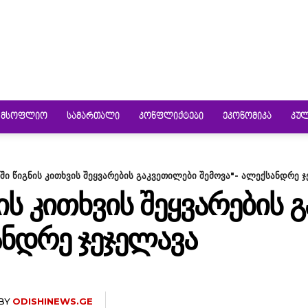
ᲛᲡᲝᲤᲚᲘᲝ
ᲡᲐᲛᲐᲠᲗᲐᲚᲘ
ᲙᲝᲜᲤᲚᲘᲥᲢᲔᲑᲘ
ᲔᲙᲝᲜᲝᲛᲘᲙᲐ
ᲙᲣ
ში წიგნის კითხვის შეყვარების გაკვეთილები შემოვა"- ალექსანდრე 
ᲘᲡ ᲙᲘᲗᲮᲕᲘᲡ ᲨᲔᲧᲕᲐᲠᲔᲑᲘᲡ 
ᲐᲜᲓᲠᲔ ᲯᲔᲯᲔᲚᲐᲕᲐ
BY
ODISHINEWS.GE