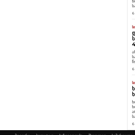
ნ
ს
6
Ს
Დ
Ს
4
ა
ს
წ
6
Ს
Ხ
Ხ
ხ
ხ
ა
ს
6