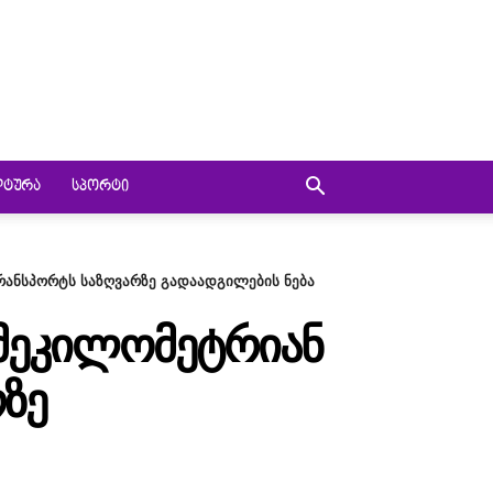
ᲚᲢᲣᲠᲐ
ᲡᲞᲝᲠᲢᲘ
რანსპორტს საზღვარზე გადაადგილების ნება
ᲘᲛᲔᲙᲘᲚᲝᲛᲔᲢᲠᲘᲐᲜ
ᲖᲔ