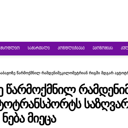
ᲛᲡᲝᲤᲚᲘᲝ
ᲡᲐᲛᲐᲠᲗᲐᲚᲘ
ᲙᲝᲜᲤᲚᲘᲥᲢᲔᲑᲘ
ᲔᲙᲝᲜᲝᲛᲘᲙᲐ
ᲙᲣ
საბაჟოზე წარმოქმნილ რამდენიმეკილომეტრიან რიგში მდგარ ავტოტ
ᲖᲔ ᲬᲐᲠᲛᲝᲥᲛᲜᲘᲚ ᲠᲐᲛᲓᲔᲜ
ᲕᲢᲝᲢᲠᲐᲜᲡᲞᲝᲠᲢᲡ ᲡᲐᲖᲦᲕᲐᲠ
ᲜᲔᲑᲐ ᲛᲘᲔᲪᲐ