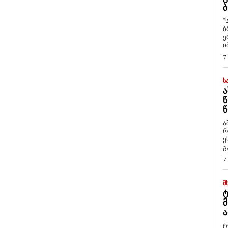
Ბ
“
ბ
ე
ი
7
Ს
Ა
Წ
Წ
ა
რ
ეხმაუ
გ
7
Მ
Ტ
Მ
Ა
ტ