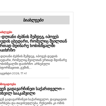
ᲡᲘᲐᲮᲚᲔᲔᲑᲘ
ᲘᲐᲮᲚᲔᲔᲑᲘ
-ᲓᲦᲘᲐᲜᲘ ᲫᲔᲑᲜᲘᲡ ᲨᲔᲛᲓᲔᲒ, ᲘᲞᲝᲕᲔᲡ
ᲔᲓᲘᲡ ᲪᲮᲔᲓᲐᲠᲘ, ᲠᲝᲛᲔᲚᲘᲪ ᲨᲕᲘᲚᲗᲐᲜ
ᲠᲗᲐᲓ ᲛᲓᲘᲜᲐᲠᲔ ᲮᲝᲑᲘᲡᲬᲧᲐᲚᲨᲘ
ᲓᲐᲘᲮᲠᲩᲝ
-დღიანი ძებნის შემდეგ, იპოვეს დედის
ხედარი, რომელიც შვილთან ერთად მდინარე
ობისწყალში დაიხრჩო. არსებული
ნფორმაციით, გუშინ,...
 აგვისტო 2026, 17:41
ᲐᲖᲝᲒᲐᲓᲝᲔᲑᲐ
ᲕᲔᲜ ᲒᲐᲓᲐᲕᲐᲠᲩᲘᲜᲔᲗ ᲡᲐᲥᲐᲠᲗᲕᲔᲚᲝ –
ᲘᲮᲔᲘᲚ ᲡᲐᲐᲙᲐᲨᲕᲘᲚᲘ
ვენ გადავარჩინეთ საქართველო, დავიცავით
ირსება და თავისუფლება, რუსეთმა კი ომის