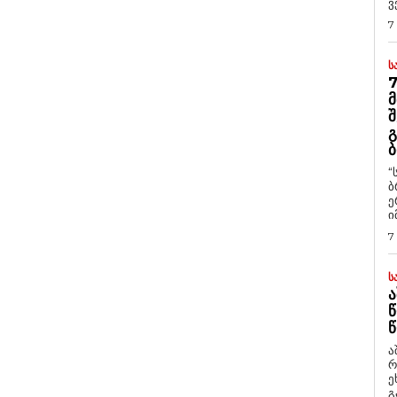
ვ
7
Ს
7
Მ
Შ
Გ
Ბ
“
ბ
ე
ი
7
Ს
Ა
Წ
Წ
ა
რ
ეხმაუ
გ