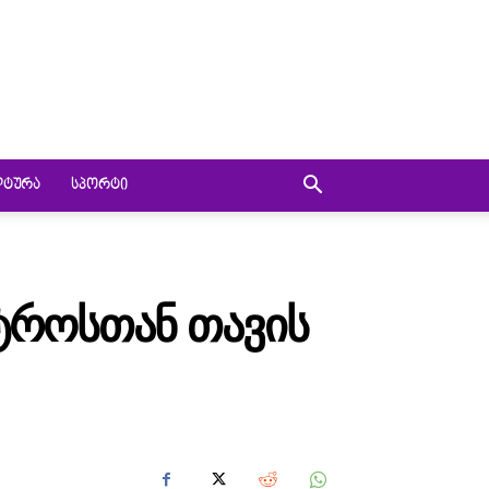
ᲚᲢᲣᲠᲐ
ᲡᲞᲝᲠᲢᲘ
ᲢᲠᲝᲡᲗᲐᲜ ᲗᲐᲕᲘᲡ