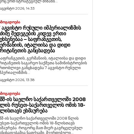
ერც ერთ სტრატეგიულ მიზანს...
 აგვისტო 2026, 14:33
ᲐᲖᲝᲒᲐᲓᲝᲔᲑᲐ
 ᲐᲒᲕᲘᲡᲢᲝ ᲠᲣᲡᲣᲚᲘ ᲘᲛᲞᲔᲠᲘᲐᲚᲘᲖᲛᲘᲡ
ᲫᲘᲛᲔ ᲨᲔᲓᲔᲒᲔᲑᲘᲡ ᲙᲘᲓᲔᲕ ᲔᲠᲗᲘ
ᲔᲮᲡᲔᲜᲔᲑᲐᲐ – ᲡᲐᲤᲠᲐᲜᲒᲔᲗᲘᲡ,
ᲔᲠᲛᲐᲜᲘᲘᲡ, ᲘᲢᲐᲚᲘᲘᲡᲐ ᲓᲐ ᲓᲘᲓᲘ
ᲠᲘᲢᲐᲜᲔᲗᲘᲡ ᲒᲐᲜᲪᲮᲐᲓᲔᲑᲐ
საფრანგეთის, გერმანიის, იტალიისა და დიდი
რიტანეთის საგარეო საქმეთა სამინისტროების
რთობლივი განცხადება 7 აგვისტო რუსული
მპერიალიზმის...
 აგვისტო 2026, 13:38
ᲐᲖᲝᲒᲐᲓᲝᲔᲑᲐ
ᲨᲨ-ᲘᲡ ᲡᲐᲔᲚᲩᲝ ᲡᲐᲥᲐᲠᲗᲕᲔᲚᲝᲨᲘ 2008
ᲚᲘᲡ ᲠᲣᲡᲔᲗ-ᲡᲐᲥᲐᲠᲗᲕᲔᲚᲝᲡ ᲝᲛᲘᲡ 18-
ᲚᲘᲡᲗᲐᲕᲡ ᲔᲮᲛᲐᲣᲠᲔᲑᲐ
შშ-ის საელჩო საქართველოში 2008 წლის
უსეთ-საქართველოს ომის 18-წლისთავს
რება. როგორც მათ მიერ გავრცელებულ
ანცხადებაშია ნათქვამი, შეერთებული...