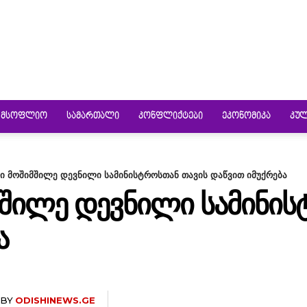
ᲛᲡᲝᲤᲚᲘᲝ
ᲡᲐᲛᲐᲠᲗᲐᲚᲘ
ᲙᲝᲜᲤᲚᲘᲥᲢᲔᲑᲘ
ᲔᲙᲝᲜᲝᲛᲘᲙᲐ
ᲙᲣ
ი მოშიმშილე დევნილი სამინისტროსთან თავის დაწვით იმუქრება
ᲨᲘᲚᲔ ᲓᲔᲕᲜᲘᲚᲘ ᲡᲐᲛᲘᲜᲘᲡ
Ა
BY
ODISHINEWS.GE