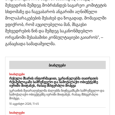
შეხვედრის შემდეგ მობრძანდეს საგარეო კომიტეტის
სხდომაზე და ჩაგვაბაროს ანგარიში აღნიშნული
მოლაპარაკებების შესახებ და ზოგადად, მომავალში
ვფიქრობ, რომ აუცილებელია მან, მსგავსი
შეხვედრების წინ და შემდეგ საკანონმდებლო
ორგანოში შესაბამისი კონსულტაციები გაიაროს”, –
განაცხადა სამადაშვილმა.
ᲡᲘᲐᲮᲚᲔᲔᲑᲘ
ᲡᲘᲐᲮᲚᲔᲔᲑᲘ
ᲠᲣᲡᲣᲚᲘ ᲛᲮᲐᲠᲘᲡ ᲘᲜᲤᲝᲠᲛᲐᲪᲘᲘᲗ, ᲣᲙᲠᲐᲘᲜᲔᲚᲔᲑᲛᲐ ᲗᲐᲗᲠᲔᲗᲘᲡ
ᲠᲔᲡᲞᲣᲑᲚᲘᲙᲐᲨᲘ ᲡᲐᲛᲠᲔᲬᲕᲔᲚᲝ ᲓᲐ ᲡᲐᲛᲝᲥᲐᲚᲐᲥᲝ ᲝᲑᲘᲔᲥᲢᲔᲑᲖᲔ
ᲘᲔᲠᲘᲨᲘ ᲛᲘᲘᲢᲐᲜᲔᲡ, ᲠᲐᲡᲐᲪ ᲛᲡᲮᲕᲔᲠᲞᲚᲘ ᲛᲝᲰᲧᲕᲐ
უკრაინის შეიარაღებულმა ძალებმა ნიჟნეკამსკში სამრეწველო და
სამოქალაქო ობიექტებზე იერიში მიიტანეს, რასაც მსხვერპლი
მოჰყვა, -...
10 აგვისტო 2026, 11:45
ᲡᲘᲐᲮᲚᲔᲔᲑᲘ