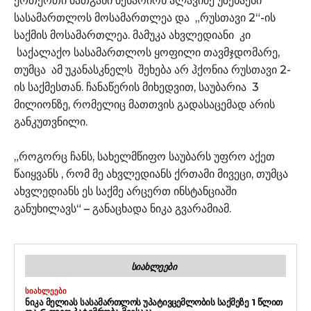
ერთერთი მათგანი ბესარიონ ალავიძე უზენაესი
სასამართლოს მოსამართლეა და „რუსთავი 2“-ის
საქმის მოსამართლეა. მამუკა ახვლედიანი კი
საქალაქო სასამართლოს ყოფილი თავმჯდომარე,
თუმცა ამ უკანასკნელს შეხება არ ჰქონია რუსთავი 2-
ის საქმესთან. ჩანაწერის მიხედვით, საუბარია 3
მილიონზე, რომელიც მათთვის გადასაცემად არის
განკუთვნილი.
„როგორც ჩანს, სახელმწიფო საუბარს უფრო აქეთ
წაიყვანს , რომ მე ახვლედიანს ქრთამი მივეცი, თუმცა
ახვლედიანს ეს საქმე არცერთ ინსტანციაში
განუხილავს“ – განაცხადა ნიკა გვარამიამ.
ᲡᲘᲐᲮᲚᲔᲔᲑᲘ
ᲡᲘᲐᲮᲚᲔᲔᲑᲘ
ᲜᲘᲙᲐ ᲛᲔᲚᲘᲐᲡ ᲡᲐᲡᲐᲛᲐᲠᲗᲚᲝᲡ ᲣᲞᲐᲢᲘᲕᲪᲔᲛᲚᲝᲑᲘᲡ ᲡᲐᲥᲛᲔᲖᲔ 1 ᲬᲚᲘᲗ