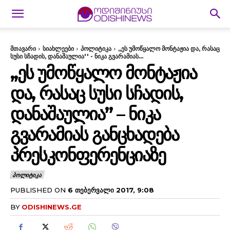
მთავარი
სიახლეები
პოლიტიკა
,,ეს უმოწყალო მონტაჟია და, რასაც
სუსი სჩადის, დანაშაულია'' - ნიკა გვარამიას...
,,ᲔᲡ ᲣᲛᲝᲬᲧᲐᲚᲝ ᲛᲝᲜᲢᲐᲟᲘᲐ
ᲓᲐ, ᲠᲐᲡᲐᲪ ᲡᲣᲡᲘ ᲡᲩᲐᲓᲘᲡ,
ᲓᲐᲜᲐᲨᲐᲣᲚᲘᲐ” – ᲜᲘᲙᲐ
ᲒᲕᲐᲠᲐᲛᲘᲐᲡ ᲒᲐᲜᲪᲮᲐᲓᲔᲑᲐ
ᲞᲠᲔᲡᲙᲝᲜᲤᲔᲠᲔᲜᲪᲘᲐᲖᲔ
ᲞᲝᲚᲘᲢᲘᲙᲐ
PUBLISHED ON
6 ᲗᲔᲑᲔᲠᲕᲐᲚᲘ 2017, 9:08
BY
ODISHINEWS.GE