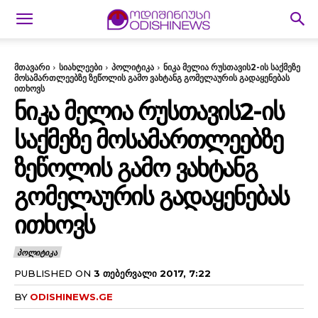
მთავარი
სიახლეები
პოლიტიკა
ნიკა მელია რუსთავის2-ის საქმეზე
მოსამართლეებზე ზეწოლის გამო ვახტანგ გომელაურის გადაყენებას
ითხოვს
ᲜᲘᲙᲐ ᲛᲔᲚᲘᲐ ᲠᲣᲡᲗᲐᲕᲘᲡ2-ᲘᲡ
ᲡᲐᲥᲛᲔᲖᲔ ᲛᲝᲡᲐᲛᲐᲠᲗᲚᲔᲔᲑᲖᲔ
ᲖᲔᲬᲝᲚᲘᲡ ᲒᲐᲛᲝ ᲕᲐᲮᲢᲐᲜᲒ
ᲒᲝᲛᲔᲚᲐᲣᲠᲘᲡ ᲒᲐᲓᲐᲧᲔᲜᲔᲑᲐᲡ
ᲘᲗᲮᲝᲕᲡ
ᲞᲝᲚᲘᲢᲘᲙᲐ
PUBLISHED ON
3 ᲗᲔᲑᲔᲠᲕᲐᲚᲘ 2017, 7:22
BY
ODISHINEWS.GE