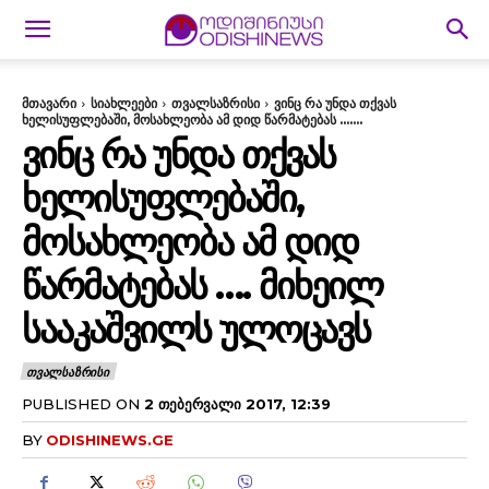
მთავარი
სიახლეები
თვალსაზრისი
ვინც რა უნდა თქვას
ხელისუფლებაში, მოსახლეობა ამ დიდ წარმატებას .......
ᲕᲘᲜᲪ ᲠᲐ ᲣᲜᲓᲐ ᲗᲥᲕᲐᲡ
ᲮᲔᲚᲘᲡᲣᲤᲚᲔᲑᲐᲨᲘ,
ᲛᲝᲡᲐᲮᲚᲔᲝᲑᲐ ᲐᲛ ᲓᲘᲓ
ᲬᲐᲠᲛᲐᲢᲔᲑᲐᲡ …. ᲛᲘᲮᲔᲘᲚ
ᲡᲐᲐᲙᲐᲨᲕᲘᲚᲡ ᲣᲚᲝᲪᲐᲕᲡ
ᲗᲕᲐᲚᲡᲐᲖᲠᲘᲡᲘ
PUBLISHED ON
2 ᲗᲔᲑᲔᲠᲕᲐᲚᲘ 2017, 12:39
BY
ODISHINEWS.GE