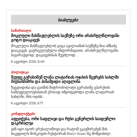
ᲡᲘᲐᲮᲚᲔᲔᲑᲘ
ᲡᲐᲛᲐᲠᲗᲐᲚᲘ
ᲛᲝᲙᲚᲣᲚᲘ ᲛᲐᲡᲬᲐᲕᲚᲔᲑᲚᲘᲡ ᲡᲐᲥᲛᲔᲖᲔ ᲝᲠᲘ ᲐᲠᲐᲡᲠᲣᲚᲬᲚᲝᲕᲐᲜᲘ
ᲒᲝᲒᲝ ᲓᲐᲐᲙᲐᲕᲔᲡ
მოკლული მასწავლებლის გიგა ავალიანის საქმეზე ნია იმნაძე
დააკავეს. გავრცელებული ინფორმაციით, არასრულწლოვანი,
სავარაუდოდ, დაკავებისას შეუძლოდ...
6 აგვისტო 2026, 6:46
ᲞᲝᲚᲘᲢᲘᲙᲐ
ᲛᲔᲣᲤᲔ ᲒᲔᲠᲐᲡᲘᲛᲔᲛ ᲚᲐᲜᲐ ᲚᲐᲢᲐᲠᲘᲐᲡ ᲝᲯᲐᲮᲘᲡ ᲬᲔᲕᲠᲔᲑᲡ ᲡᲐᲮᲚᲨᲘ
ᲛᲘᲣᲡᲐᲛᲫᲘᲛᲠᲐ ᲓᲐ ᲞᲐᲜᲐᲨᲕᲘᲓᲘ ᲐᲦᲐᲕᲚᲘᲜᲐ
ზუგდიდისა და ცაიშის მიტროპოლიტი გერასიმე ეპარქიის
სამღვდელოებასთან ერთად იმყოფებოდა ლანა ლატარიას
სახლში, მის ოჯახს...
6 აგვისტო 2026, 6:17
ᲙᲝᲜᲤᲚᲘᲥᲢᲔᲑᲘ
ᲐᲤᲔᲗᲥᲔᲑᲐ, ᲝᲠᲘ ᲡᲐᲤᲚᲐᲕᲘ ᲓᲐ ᲠᲣᲡᲘ ᲒᲔᲜᲔᲠᲚᲘᲡ ᲡᲐᲘᲓᲣᲛᲚᲝ
ᲓᲐᲙᲠᲫᲐᲚᲕᲐ
ვინ იყო იგორ ერუსალიმოვი და რატომ უკავშირებენ მის
სიკვდილს მოსკოვის რესტორან Balzi Rossi-ზე მოწყობილ...