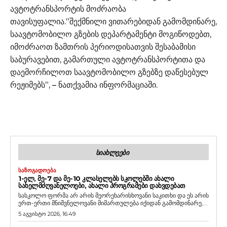
ავტოტრანსპორტის მოძრაობა
თავისუფალია.”შექმნილი ვითარებიდან გამომდინარე,
საავტომობილო გზების დეპარტამენტი მოგიწოდებთ,
იმოძრაოთ ზამთრის პერიოდისათვის შესაბამისი
საბურავებით, გამართული ავტოტრანსპორტითა და
დაემორჩილოთ საავტომობილო გზებზე დაწესებულ
რეჟიმებს”, – ნათქვამია ინფორმაციაში.
ᲡᲘᲐᲮᲚᲔᲔᲑᲘ
ᲡᲐᲖᲝᲒᲐᲓᲝᲔᲑᲐ
1-ᲔᲚ, ᲛᲔ-7 ᲓᲐ ᲛᲔ-10 ᲙᲚᲐᲡᲔᲚᲔᲑᲡ ᲡᲙᲝᲚᲔᲑᲨᲘ ᲐᲮᲐᲚᲘ
ᲡᲐᲮᲔᲚᲛᲫᲦᲕᲐᲜᲔᲚᲝᲔᲑᲘ, ᲐᲮᲐᲚᲘ ᲞᲠᲝᲒᲠᲐᲛᲔᲑᲘ ᲓᲐᲮᲕᲓᲔᲑᲐᲗ
სასკოლო ფორმა არ არის მეორეხარისხოვანი საკითხი და ეს არის
ერთ-ერთი მნიშვნელოვანი მიმართულება იქიდან გამომდინარე,...
5 აგვისტო 2026, 16:49