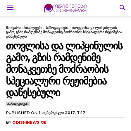
მთავარი
სიახლეები
საზოგადოება
თოვლისა და ლიპყინულის
გამო, გზის რამდენიმე მონაკვეთზე მოძრაობის სპეციალური რეჟიმებია
დაწესებული
ᲗᲝᲕᲚᲘᲡᲐ ᲓᲐ ᲚᲘᲞᲧᲘᲜᲣᲚᲘᲡ
ᲒᲐᲛᲝ, ᲒᲖᲘᲡ ᲠᲐᲛᲓᲔᲜᲘᲛᲔ
ᲛᲝᲜᲐᲙᲕᲔᲗᲖᲔ ᲛᲝᲫᲠᲐᲝᲑᲘᲡ
ᲡᲞᲔᲪᲘᲐᲚᲣᲠᲘ ᲠᲔᲟᲘᲛᲔᲑᲘᲐ
ᲓᲐᲬᲔᲡᲔᲑᲣᲚᲘ
ᲡᲐᲖᲝᲒᲐᲓᲝᲔᲑᲐ
PUBLISHED ON
1 ᲗᲔᲑᲔᲠᲕᲐᲚᲘ 2017, 7:17
BY
ODISHINEWS.GE