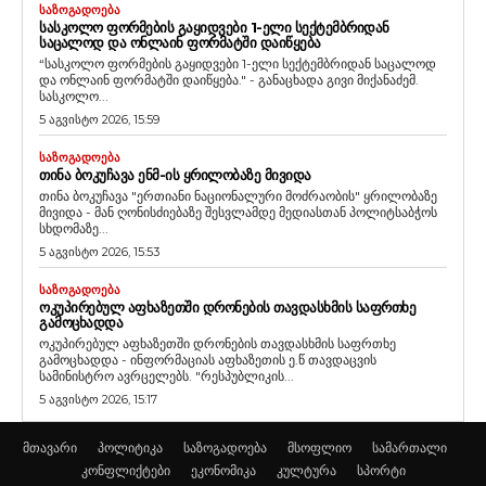
ᲡᲐᲖᲝᲒᲐᲓᲝᲔᲑᲐ
ᲡᲐᲡᲙᲝᲚᲝ ᲤᲝᲠᲛᲔᲑᲘᲡ ᲒᲐᲧᲘᲓᲕᲔᲑᲘ 1-ᲔᲚᲘ ᲡᲔᲥᲢᲔᲛᲑᲠᲘᲓᲐᲜ
ᲡᲐᲪᲐᲚᲝᲓ ᲓᲐ ᲝᲜᲚᲐᲘᲜ ᲤᲝᲠᲛᲐᲢᲨᲘ ᲓᲐᲘᲬᲧᲔᲑᲐ
“სასკოლო ფორმების გაყიდვები 1-ელი სექტემბრიდან საცალოდ
და ონლაინ ფორმატში დაიწყება." - განაცხადა გივი მიქანაძემ.
სასკოლო...
5 აგვისტო 2026, 15:59
ᲡᲐᲖᲝᲒᲐᲓᲝᲔᲑᲐ
ᲗᲘᲜᲐ ᲑᲝᲙᲣᲩᲐᲕᲐ ᲔᲜᲛ-ᲘᲡ ᲧᲠᲘᲚᲝᲑᲐᲖᲔ ᲛᲘᲕᲘᲓᲐ
თინა ბოკუჩავა "ერთიანი ნაციონალური მოძრაობის" ყრილობაზე
მივიდა - მან ღონისძიებაზე შესვლამდე მედიასთან პოლიტსაბჭოს
სხდომაზე...
5 აგვისტო 2026, 15:53
ᲡᲐᲖᲝᲒᲐᲓᲝᲔᲑᲐ
ᲝᲙᲣᲞᲘᲠᲔᲑᲣᲚ ᲐᲤᲮᲐᲖᲔᲗᲨᲘ ᲓᲠᲝᲜᲔᲑᲘᲡ ᲗᲐᲕᲓᲐᲡᲮᲛᲘᲡ ᲡᲐᲤᲠᲗᲮᲔ
ᲒᲐᲛᲝᲪᲮᲐᲓᲓᲐ
ოკუპირებულ აფხაზეთში დრონების თავდასხმის საფრთხე
გამოცხადდა - ინფორმაციას აფხაზეთის ე.წ თავდაცვის
სამინისტრო ავრცელებს. "რესპუბლიკის...
5 აგვისტო 2026, 15:17
მთავარი
პოლიტიკა
საზოგადოება
მსოფლიო
სამართალი
კონფლიქტები
ეკონომიკა
კულტურა
სპორტი