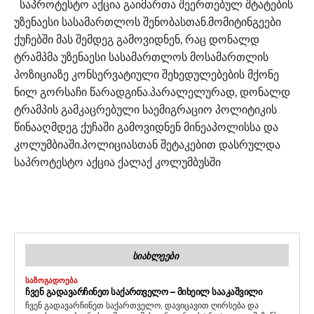
საპროტესტო აქცია გაიმართა შეერთებულ შტატების
უზენაესი სასამართლოს შენობასთან.მომიტინგეები
ქუჩებში მას შემდეგ გამოვიდნენ, რაც დონალდ
ტრამპმა უზენაესი სასამართლოს მოსამართლის
პოზიციაზე კონსერვატიული შეხედულებების მქონე
ნილ გორსაჩი წარადგინა.პარალელურად, დონალდ
ტრამპის გამკაცრებული საემიგრაციო პოლიტიკის
წინააღმდეგ ქუჩაში გამოვიდნენ მინეაპოლისსა და
კოლუმბიაში.პოლიციასთან შეტაკებით დასრულდა
საპროტესტო აქცია ქალაქ კოლუმბუსში
ᲡᲘᲐᲮᲚᲔᲔᲑᲘ
ᲡᲐᲖᲝᲒᲐᲓᲝᲔᲑᲐ
ᲩᲕᲔᲜ ᲒᲐᲓᲐᲕᲐᲠᲩᲘᲜᲔᲗ ᲡᲐᲥᲐᲠᲗᲕᲔᲚᲝ – ᲛᲘᲮᲔᲘᲚ ᲡᲐᲐᲙᲐᲨᲕᲘᲚᲘ
ჩვენ გადავარჩინეთ საქართველო, დავიცავით ღირსება და