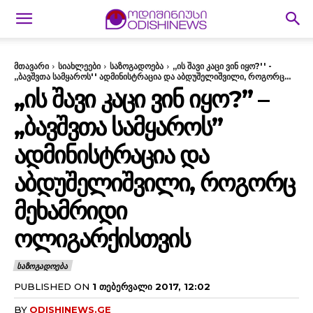
მთავარი
სიახლეები
საზოგადოება
,,ის შავი კაცი ვინ იყო?'' -
,,ბავშვთა სამყაროს'' ადმინისტრაცია და აბდუშელიშვილი, როგორც...
,,ᲘᲡ ᲨᲐᲕᲘ ᲙᲐᲪᲘ ᲕᲘᲜ ᲘᲧᲝ?” –
,,ᲑᲐᲕᲨᲕᲗᲐ ᲡᲐᲛᲧᲐᲠᲝᲡ”
ᲐᲓᲛᲘᲜᲘᲡᲢᲠᲐᲪᲘᲐ ᲓᲐ
ᲐᲑᲓᲣᲨᲔᲚᲘᲨᲕᲘᲚᲘ, ᲠᲝᲒᲝᲠᲪ
ᲛᲔᲮᲐᲛᲠᲘᲓᲘ
ᲝᲚᲘᲒᲐᲠᲥᲘᲡᲗᲕᲘᲡ
ᲡᲐᲖᲝᲒᲐᲓᲝᲔᲑᲐ
PUBLISHED ON
1 ᲗᲔᲑᲔᲠᲕᲐᲚᲘ 2017, 12:02
BY
ODISHINEWS.GE