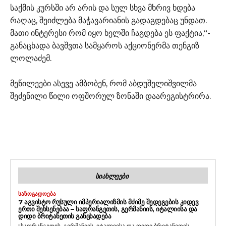
საქმის კურსში არ არის და სულ სხვა მხრივ ხდება
რაღაც, შეიძლება მაჭავარიანის გადაგდებაც უნდათ.
მათი ინტერესი რომ იყო ხელში ჩაგდება ეს ფაქტია,“-
განაცხადა ბავშვთა სამყაროს აქციონერმა თენგიზ
ლოლაძემ.
მეწილეები ასევე ამბობენ, რომ აბდუშელიშვილმა
შეძენილი წილი ოფშორულ ზონაში დაარეგისტრირა.
ᲡᲘᲐᲮᲚᲔᲔᲑᲘ
ᲡᲐᲖᲝᲒᲐᲓᲝᲔᲑᲐ
7 ᲐᲒᲕᲘᲡᲢᲝ ᲠᲣᲡᲣᲚᲘ ᲘᲛᲞᲔᲠᲘᲐᲚᲘᲖᲛᲘᲡ ᲛᲫᲘᲛᲔ ᲨᲔᲓᲔᲒᲔᲑᲘᲡ ᲙᲘᲓᲔᲕ
ᲔᲠᲗᲘ ᲨᲔᲮᲡᲔᲜᲔᲑᲐᲐ – ᲡᲐᲤᲠᲐᲜᲒᲔᲗᲘᲡ, ᲒᲔᲠᲛᲐᲜᲘᲘᲡ, ᲘᲢᲐᲚᲘᲘᲡᲐ ᲓᲐ
ᲓᲘᲓᲘ ᲑᲠᲘᲢᲐᲜᲔᲗᲘᲡ ᲒᲐᲜᲪᲮᲐᲓᲔᲑᲐ
“საფრანგეთის, გერმანიის, იტალიისა და დიდი ბრიტანეთის