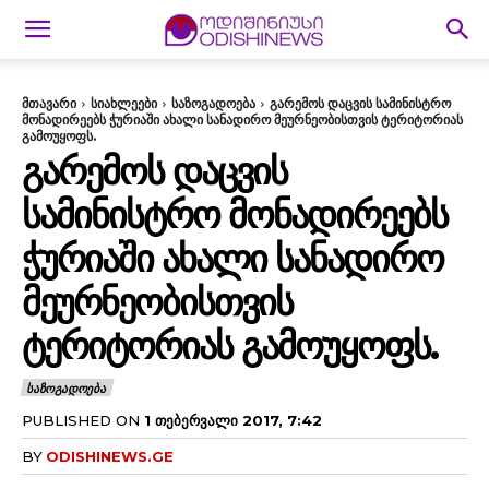
მთავარი
სიახლეები
საზოგადოება
გარემოს დაცვის სამინისტრო
მონადირეებს ჭურიაში ახალი სანადირო მეურნეობისთვის ტერიტორიას
გამოუყოფს.
ᲒᲐᲠᲔᲛᲝᲡ ᲓᲐᲪᲕᲘᲡ
ᲡᲐᲛᲘᲜᲘᲡᲢᲠᲝ ᲛᲝᲜᲐᲓᲘᲠᲔᲔᲑᲡ
ᲭᲣᲠᲘᲐᲨᲘ ᲐᲮᲐᲚᲘ ᲡᲐᲜᲐᲓᲘᲠᲝ
ᲛᲔᲣᲠᲜᲔᲝᲑᲘᲡᲗᲕᲘᲡ
ᲢᲔᲠᲘᲢᲝᲠᲘᲐᲡ ᲒᲐᲛᲝᲣᲧᲝᲤᲡ.
ᲡᲐᲖᲝᲒᲐᲓᲝᲔᲑᲐ
PUBLISHED ON
1 ᲗᲔᲑᲔᲠᲕᲐᲚᲘ 2017, 7:42
BY
ODISHINEWS.GE