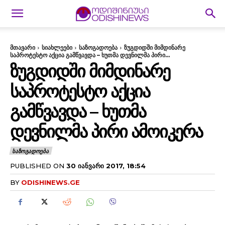
მთავარი
სიახლეები
საზოგადოება
ზუგდიდში მიმდინარე
საპროტესტო აქცია გამწვავდა – ხუთმა დევნილმა პირი...
ᲖᲣᲒᲓᲘᲓᲨᲘ ᲛᲘᲛᲓᲘᲜᲐᲠᲔ
ᲡᲐᲞᲠᲝᲢᲔᲡᲢᲝ ᲐᲥᲪᲘᲐ
ᲒᲐᲛᲬᲕᲐᲕᲓᲐ – ᲮᲣᲗᲛᲐ
ᲓᲔᲕᲜᲘᲚᲛᲐ ᲞᲘᲠᲘ ᲐᲛᲝᲘᲙᲔᲠᲐ
ᲡᲐᲖᲝᲒᲐᲓᲝᲔᲑᲐ
PUBLISHED ON
30 ᲘᲐᲜᲕᲐᲠᲘ 2017, 18:54
BY
ODISHINEWS.GE