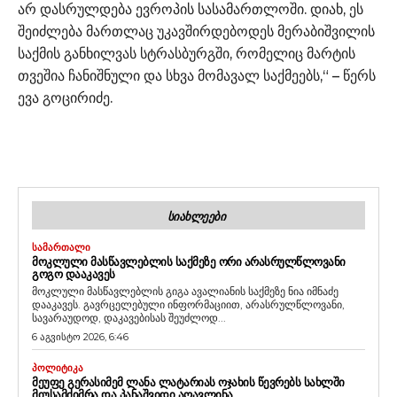
არ დასრულდება ევროპის სასამართლოში. დიახ, ეს
შეიძლება მართლაც უკავშირდებოდეს მერაბიშვილის
საქმის განხილვას სტრასბურგში, რომელიც მარტის
თვეშია ჩანიშნული და სხვა მომავალ საქმეებს,“ – წერს
ევა გოცირიძე.
ᲡᲘᲐᲮᲚᲔᲔᲑᲘ
ᲡᲐᲛᲐᲠᲗᲐᲚᲘ
ᲛᲝᲙᲚᲣᲚᲘ ᲛᲐᲡᲬᲐᲕᲚᲔᲑᲚᲘᲡ ᲡᲐᲥᲛᲔᲖᲔ ᲝᲠᲘ ᲐᲠᲐᲡᲠᲣᲚᲬᲚᲝᲕᲐᲜᲘ
ᲒᲝᲒᲝ ᲓᲐᲐᲙᲐᲕᲔᲡ
მოკლული მასწავლებლის გიგა ავალიანის საქმეზე ნია იმნაძე
დააკავეს. გავრცელებული ინფორმაციით, არასრულწლოვანი,
სავარაუდოდ, დაკავებისას შეუძლოდ...
6 აგვისტო 2026, 6:46
ᲞᲝᲚᲘᲢᲘᲙᲐ
ᲛᲔᲣᲤᲔ ᲒᲔᲠᲐᲡᲘᲛᲔᲛ ᲚᲐᲜᲐ ᲚᲐᲢᲐᲠᲘᲐᲡ ᲝᲯᲐᲮᲘᲡ ᲬᲔᲕᲠᲔᲑᲡ ᲡᲐᲮᲚᲨᲘ
ᲛᲘᲣᲡᲐᲛᲫᲘᲛᲠᲐ ᲓᲐ ᲞᲐᲜᲐᲨᲕᲘᲓᲘ ᲐᲦᲐᲕᲚᲘᲜᲐ