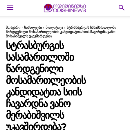
მთავარი
სიახლეები
პოლიტიკა
სტრასბურგის სასამართლოში
წარდგენილი მოსამართლეობის კანდიდატთა სიის ჩავარდნა ვანო
მერაბიშვილს უკავშირდება?
ᲡᲢᲠᲐᲡᲑᲣᲠᲒᲘᲡ
ᲡᲐᲡᲐᲛᲐᲠᲗᲚᲝᲨᲘ
ᲬᲐᲠᲓᲒᲔᲜᲘᲚᲘ
ᲛᲝᲡᲐᲛᲐᲠᲗᲚᲔᲝᲑᲘᲡ
ᲙᲐᲜᲓᲘᲓᲐᲢᲗᲐ ᲡᲘᲘᲡ
ᲩᲐᲕᲐᲠᲓᲜᲐ ᲕᲐᲜᲝ
ᲛᲔᲠᲐᲑᲘᲨᲕᲘᲚᲡ
ᲣᲙᲐᲕᲨᲘᲠᲓᲔᲑᲐ?