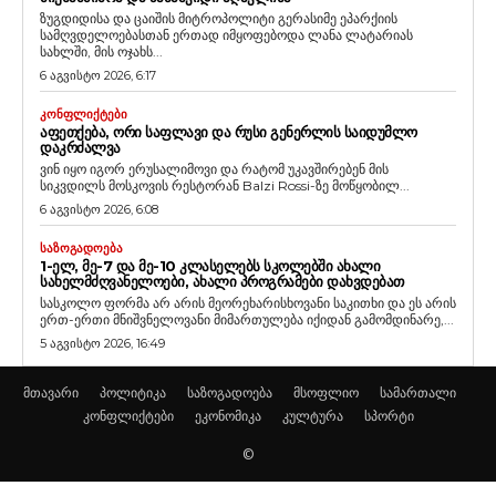
ზუგდიდისა და ცაიშის მიტროპოლიტი გერასიმე ეპარქიის
სამღვდელოებასთან ერთად იმყოფებოდა ლანა ლატარიას
სახლში, მის ოჯახს...
6 აგვისტო 2026, 6:17
ᲙᲝᲜᲤᲚᲘᲥᲢᲔᲑᲘ
ᲐᲤᲔᲗᲥᲔᲑᲐ, ᲝᲠᲘ ᲡᲐᲤᲚᲐᲕᲘ ᲓᲐ ᲠᲣᲡᲘ ᲒᲔᲜᲔᲠᲚᲘᲡ ᲡᲐᲘᲓᲣᲛᲚᲝ
ᲓᲐᲙᲠᲫᲐᲚᲕᲐ
ვინ იყო იგორ ერუსალიმოვი და რატომ უკავშირებენ მის
სიკვდილს მოსკოვის რესტორან Balzi Rossi-ზე მოწყობილ...
6 აგვისტო 2026, 6:08
ᲡᲐᲖᲝᲒᲐᲓᲝᲔᲑᲐ
1-ᲔᲚ, ᲛᲔ-7 ᲓᲐ ᲛᲔ-10 ᲙᲚᲐᲡᲔᲚᲔᲑᲡ ᲡᲙᲝᲚᲔᲑᲨᲘ ᲐᲮᲐᲚᲘ
ᲡᲐᲮᲔᲚᲛᲫᲦᲕᲐᲜᲔᲚᲝᲔᲑᲘ, ᲐᲮᲐᲚᲘ ᲞᲠᲝᲒᲠᲐᲛᲔᲑᲘ ᲓᲐᲮᲕᲓᲔᲑᲐᲗ
სასკოლო ფორმა არ არის მეორეხარისხოვანი საკითხი და ეს არის
ერთ-ერთი მნიშვნელოვანი მიმართულება იქიდან გამომდინარე,...
5 აგვისტო 2026, 16:49
მთავარი
პოლიტიკა
საზოგადოება
მსოფლიო
სამართალი
კონფლიქტები
ეკონომიკა
კულტურა
სპორტი
©