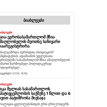
ᲡᲘᲐᲮᲚᲔᲔᲑᲘ
ᲘᲐᲮᲚᲔᲔᲑᲘ
ᲐᲘᲐ-ᲔᲕᲠᲝᲡᲐᲡᲐᲛᲐᲠᲗᲚᲝᲛ ᲛᲖᲘᲐ
ᲛᲐᲦᲚᲝᲑᲔᲚᲘᲡ ᲛᲔᲝᲗᲮᲔ ᲡᲐᲩᲘᲕᲐᲠᲘ
ᲓᲐᲐᲠᲔᲒᲘᲡᲢᲠᲘᲠᲐ
ახალგაზრდა იურისტთა ასოციაციის“
ანცხადებით, ადამიანის უფლებათა
ვროპულმა სასამართლომ მზია ამაღლობელის
იმართ წარმოებულ პოლიტიკურად
ოტივირებულ...
 აგვისტო 2026, 16:56
ᲘᲐᲮᲚᲔᲔᲑᲘ
ᲘᲙᲐ ᲛᲔᲚᲘᲐᲡ ᲡᲐᲡᲐᲛᲐᲠᲗᲚᲝᲡ
ᲞᲐᲢᲘᲕᲪᲔᲛᲚᲝᲑᲘᲡ ᲡᲐᲥᲛᲔᲖᲔ 1 ᲬᲚᲘᲗ ᲓᲐ 6
ᲕᲘᲗ ᲞᲐᲢᲘᲛᲠᲝᲑᲐ ᲛᲘᲔᲡᲐᲯᲐ
ოალიცია ცვლილებისთვის ერთ-ერთ ლიდერს,