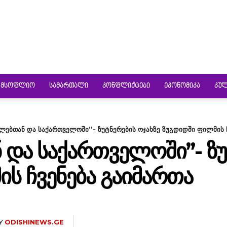
ᲛᲡᲝᲤᲚᲘᲝ
ᲡᲐᲛᲐᲠᲗᲐᲚᲘ
ᲙᲝᲜᲤᲚᲘᲥᲢᲔᲑᲘ
ᲔᲙᲝᲜᲝᲛᲘᲙᲐ
ᲙᲣ
ლებთან და საქართველოში’’- ზუტნერების ოჯახზე ზუგდიდში ფილმის 
ᲓᲐ ᲡᲐᲥᲐᲠᲗᲕᲔᲚᲝᲨᲘ’’- ᲖᲣ
Ს ᲩᲕᲔᲜᲔᲑᲐ ᲒᲐᲘᲛᲐᲠᲗᲐ
Y
ODISHINEWS.GE