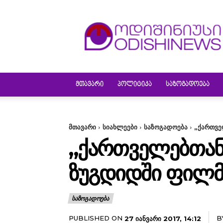
ODISHINEWS
ᲛᲗᲐᲕᲐᲠᲘ
ᲞᲝᲚᲘᲢᲘᲙᲐ
ᲡᲐᲖᲝᲒᲐᲓᲝᲔᲑᲐ
მთავარი
სიახლეები
საზოგადოება
„ქართვე
„ᲥᲐᲠᲗᲕᲔᲚᲔᲑᲗᲐᲜ 
ᲖᲣᲒᲓᲘᲓᲨᲘ ᲤᲘᲚᲛᲘ
ᲡᲐᲖᲝᲒᲐᲓᲝᲔᲑᲐ
PUBLISHED ON
B
27 ᲘᲐᲜᲕᲐᲠᲘ 2017, 14:12