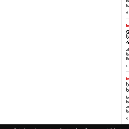
ნ
ს
6
Ს
Დ
Ს
4
ა
ს
წ
6
Ს
Ხ
Ხ
ხ
ხ
ა
ს
6