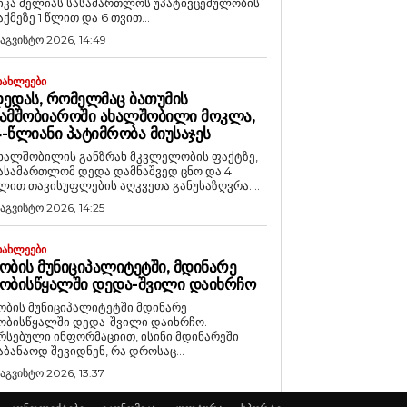
იკა მელიას სასამართლოს უპატივცემულობის
აქმეზე 1 წლით და 6 თვით...
 აგვისტო 2026, 14:49
ᲘᲐᲮᲚᲔᲔᲑᲘ
ᲔᲓᲐᲡ, ᲠᲝᲛᲔᲚᲛᲐᲪ ᲑᲐᲗᲣᲛᲘᲡ
ᲐᲛᲨᲝᲑᲘᲐᲠᲝᲨᲘ ᲐᲮᲐᲚᲨᲝᲑᲘᲚᲘ ᲛᲝᲙᲚᲐ,
-ᲬᲚᲘᲐᲜᲘ ᲞᲐᲢᲘᲛᲠᲝᲑᲐ ᲛᲘᲣᲡᲐᲯᲔᲡ
ხალშობილის განზრახ მკვლელობის ფაქტზე,
ასამართლომ დედა დამნაშვედ ცნო და 4
ლით თავისუფლების აღკვეთა განუსაზღვრა....
 აგვისტო 2026, 14:25
ᲘᲐᲮᲚᲔᲔᲑᲘ
ᲝᲑᲘᲡ ᲛᲣᲜᲘᲪᲘᲞᲐᲚᲘᲢᲔᲢᲨᲘ, ᲛᲓᲘᲜᲐᲠᲔ
ᲝᲑᲘᲡᲬᲧᲐᲚᲨᲘ ᲓᲔᲓᲐ-ᲨᲕᲘᲚᲘ ᲓᲐᲘᲮᲠᲩᲝ
ობის მუნიციპალიტეტში მდინარე
ობისწყალში დედა-შვილი დაიხრჩო.
რსებული ინფორმაციით, ისინი მდინარეში
აბანაოდ შევიდნენ, რა დროსაც...
 აგვისტო 2026, 13:37