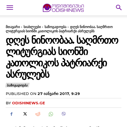
მთავარი
სიახლეები
საზოგადოება
დღეს ნინოობაა. საღმრთო
ლიტურგიას სიონში კათოლიკოს პატრიარქი ასრულებს
ᲓᲦᲔᲡ ᲜᲘᲜᲝᲝᲑᲐᲐ. ᲡᲐᲦᲛᲠᲗᲝ
ᲚᲘᲢᲣᲠᲒᲘᲐᲡ ᲡᲘᲝᲜᲨᲘ
ᲙᲐᲗᲝᲚᲘᲙᲝᲡ ᲞᲐᲢᲠᲘᲐᲠᲥᲘ
ᲐᲡᲠᲣᲚᲔᲑᲡ
ᲡᲐᲖᲝᲒᲐᲓᲝᲔᲑᲐ
PUBLISHED ON
27 ᲘᲐᲜᲕᲐᲠᲘ 2017, 9:29
BY
ODISHINEWS.GE