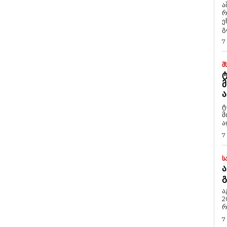
ა
რ
ეხმაუ
გ
7
Მ
Ტ
Მ
Ა
ტ
მ
ა
7
Ს
Ა
Გ
ა
2
რ
7