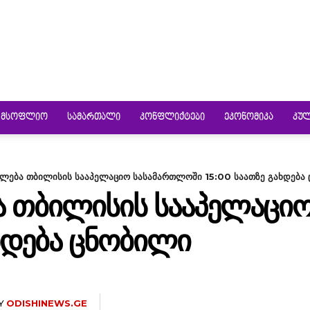
ᲛᲡᲝᲤᲚᲘᲝ
ᲡᲐᲛᲐᲠᲗᲐᲚᲘ
ᲙᲝᲜᲤᲚᲘᲥᲢᲔᲑᲘ
ᲔᲙᲝᲜᲝᲛᲘᲙᲐ
ᲙᲣ
ლება თბილისის სააპელაციო სასამართლოში 15:00 საათზე გახდება
Ა ᲗᲑᲘᲚᲘᲡᲘᲡ ᲡᲐᲐᲞᲔᲚᲐᲪᲘ
ᲐᲮᲓᲔᲑᲐ ᲪᲜᲝᲑᲘᲚᲘ
Y
ODISHINEWS.GE