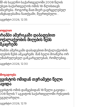
შშ-ის საელჩო საქართველოში 2008 წლის
უსეთ-საქართველოს ომის 18-წლისთავს
რება. როგორც მათ მიერ გავრცელებულ
ანცხადებაშია ნათქვამი, შეერთებული...
 აგვისტო 2026, 12:35
ᲡᲝᲤᲚᲘᲝ
ᲠᲐᲛᲞᲘ ᲐᲛᲔᲠᲘᲙᲐᲨᲘ ᲓᲐᲑᲐᲓᲔᲑᲘᲗ
ᲝᲥᲐᲚᲐᲥᲔᲝᲑᲘᲡ ᲛᲘᲦᲔᲑᲘᲡ ᲬᲔᲡᲡ
ᲛᲙᲐᲪᲠᲔᲑᲡ
რამპი ამერიკაში დაბადებით მოქალაქეობის
იღების წესს ამკაცრებს. მან ხელი მოაწერა ორ
ღმასრულებელ განკარგულებას, რომლებიც...
 აგვისტო 2026, 12:30
ᲐᲖᲝᲒᲐᲓᲝᲔᲑᲐ
ᲒᲕᲘᲡᲢᲝᲡ ᲝᲛᲘᲓᲐᲜ ᲗᲕᲠᲐᲛᲔᲢᲘ ᲬᲔᲚᲘ
ᲐᲕᲘᲓᲐ
გვისტოს ომის დაწყებიდან 18 წელი გავიდა -
008 წლის 7 აგვიტოს საქართველოში რუსეთის
ეგულარული...
 აგვისტო 2026, 12:19