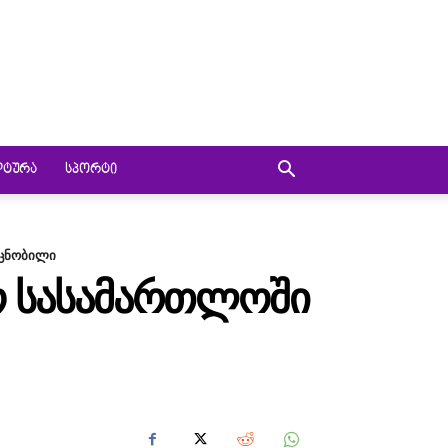
ᲚᲢᲣᲠᲐ
ᲡᲞᲝᲠᲢᲘ
 ცნობილი
Ო ᲡᲐᲡᲐᲛᲐᲠᲗᲚᲝᲨᲘ