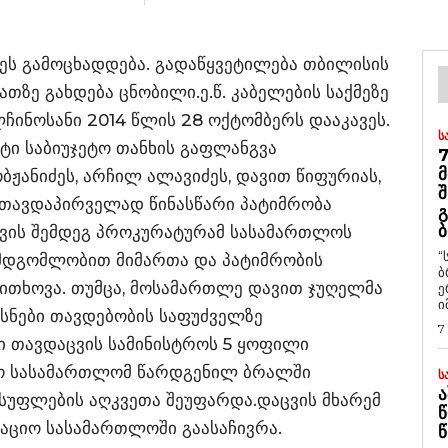
ღეს გამოცხადდება. გადაწყვეტილება თბილისის
თზე გახდება ცნობილი.ე.წ. კაბელების საქმეზე
ჩინოსანი 2014 წლის 28 ოქტომბერს დააკავეს.
Ს
ი საბიუჯეტო თანხის გაფლანგვა
7
Მ
ჟანიძეს, არჩილ ალავიძეს, დავით წიფურიას,
Შ
 თავდაპირველად წინასწარი პატიმრობა
Გ
Ბ
თვის შემდეგ პროკურატურამ სასამართლოს
“
ამდგომლობით მიმართა და პატიმრობის
ბ
ითხოვა. თუმცა, მოსამართლე დავით ჯუღელმა
ე
ი
სნები თავდებობის საფუძველზე
7
კი თავდაცვის სამინისტროს 5 ყოფილი
ქო სასამართლომ წარდგენილ ბრალში
Ს
Ა
ისუფლების აღკვეთა შეუფარდა.დაცვის მხარემ
Წ
აციო სასამართლოში გაასაჩივრა.
Წ