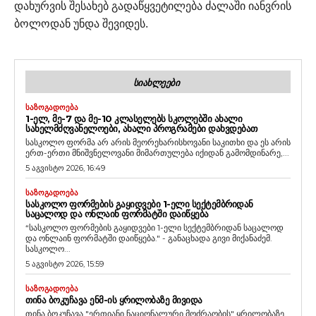
დახურვის შესახებ გადაწყვეტილება ძალაში იანვრის 
ბოლოდან უნდა შევიდეს.
ᲡᲘᲐᲮᲚᲔᲔᲑᲘ
ᲡᲐᲖᲝᲒᲐᲓᲝᲔᲑᲐ
1-ᲔᲚ, ᲛᲔ-7 ᲓᲐ ᲛᲔ-10 ᲙᲚᲐᲡᲔᲚᲔᲑᲡ ᲡᲙᲝᲚᲔᲑᲨᲘ ᲐᲮᲐᲚᲘ
ᲡᲐᲮᲔᲚᲛᲫᲦᲕᲐᲜᲔᲚᲝᲔᲑᲘ, ᲐᲮᲐᲚᲘ ᲞᲠᲝᲒᲠᲐᲛᲔᲑᲘ ᲓᲐᲮᲕᲓᲔᲑᲐᲗ
სასკოლო ფორმა არ არის მეორეხარისხოვანი საკითხი და ეს არის
ერთ-ერთი მნიშვნელოვანი მიმართულება იქიდან გამომდინარე,...
5 აგვისტო 2026, 16:49
ᲡᲐᲖᲝᲒᲐᲓᲝᲔᲑᲐ
ᲡᲐᲡᲙᲝᲚᲝ ᲤᲝᲠᲛᲔᲑᲘᲡ ᲒᲐᲧᲘᲓᲕᲔᲑᲘ 1-ᲔᲚᲘ ᲡᲔᲥᲢᲔᲛᲑᲠᲘᲓᲐᲜ
ᲡᲐᲪᲐᲚᲝᲓ ᲓᲐ ᲝᲜᲚᲐᲘᲜ ᲤᲝᲠᲛᲐᲢᲨᲘ ᲓᲐᲘᲬᲧᲔᲑᲐ
“სასკოლო ფორმების გაყიდვები 1-ელი სექტემბრიდან საცალოდ
და ონლაინ ფორმატში დაიწყება." - განაცხადა გივი მიქანაძემ.
სასკოლო...
5 აგვისტო 2026, 15:59
ᲡᲐᲖᲝᲒᲐᲓᲝᲔᲑᲐ
ᲗᲘᲜᲐ ᲑᲝᲙᲣᲩᲐᲕᲐ ᲔᲜᲛ-ᲘᲡ ᲧᲠᲘᲚᲝᲑᲐᲖᲔ ᲛᲘᲕᲘᲓᲐ
თინა ბოკუჩავა "ერთიანი ნაციონალური მოძრაობის" ყრილობაზე