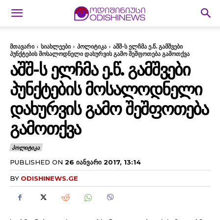
მთავარი
სიახლეები
პოლიტიკა
აშშ-ს ელჩმა ე.წ. გამშვები
პუნქტების მოსალოდნელი დახურვის გამო შეშფოთება გამოთქვა
ᲐᲨᲨ-Ს ᲔᲚᲩᲛᲐ Ე.Წ. ᲒᲐᲛᲨᲕᲔᲑᲘ
ᲞᲣᲜᲥᲢᲔᲑᲘᲡ ᲛᲝᲡᲐᲚᲝᲓᲜᲔᲚᲘ
ᲓᲐᲮᲣᲠᲕᲘᲡ ᲒᲐᲛᲝ ᲨᲔᲨᲤᲝᲗᲔᲑᲐ
ᲒᲐᲛᲝᲗᲥᲕᲐ
ᲞᲝᲚᲘᲢᲘᲙᲐ
PUBLISHED ON
26 ᲘᲐᲜᲕᲐᲠᲘ 2017, 13:14
BY
ODISHINEWS.GE