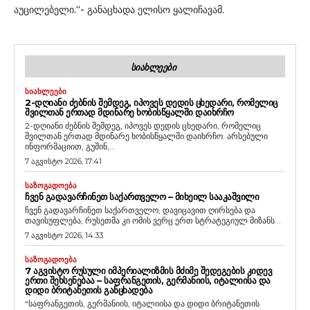
აუცილებელი.“- განაცხადა ელისო ყალიჩავამ.
ᲡᲘᲐᲮᲚᲔᲔᲑᲘ
ᲡᲘᲐᲮᲚᲔᲔᲑᲘ
2-ᲓᲦᲘᲐᲜᲘ ᲫᲔᲑᲜᲘᲡ ᲨᲔᲛᲓᲔᲒ, ᲘᲞᲝᲕᲔᲡ ᲓᲔᲓᲘᲡ ᲪᲮᲔᲓᲐᲠᲘ, ᲠᲝᲛᲔᲚᲘᲪ
ᲨᲕᲘᲚᲗᲐᲜ ᲔᲠᲗᲐᲓ ᲛᲓᲘᲜᲐᲠᲔ ᲮᲝᲑᲘᲡᲬᲧᲐᲚᲨᲘ ᲓᲐᲘᲮᲠᲩᲝ
2-დღიანი ძებნის შემდეგ, იპოვეს დედის ცხედარი, რომელიც
შვილთან ერთად მდინარე ხობისწყალში დაიხრჩო. არსებული
ინფორმაციით, გუშინ,...
7 აგვისტო 2026, 17:41
ᲡᲐᲖᲝᲒᲐᲓᲝᲔᲑᲐ
ᲩᲕᲔᲜ ᲒᲐᲓᲐᲕᲐᲠᲩᲘᲜᲔᲗ ᲡᲐᲥᲐᲠᲗᲕᲔᲚᲝ – ᲛᲘᲮᲔᲘᲚ ᲡᲐᲐᲙᲐᲨᲕᲘᲚᲘ
ჩვენ გადავარჩინეთ საქართველო, დავიცავით ღირსება და
თავისუფლება, რუსეთმა კი ომის ვერც ერთ სტრატეგიულ მიზანს...
7 აგვისტო 2026, 14:33
ᲡᲐᲖᲝᲒᲐᲓᲝᲔᲑᲐ
7 ᲐᲒᲕᲘᲡᲢᲝ ᲠᲣᲡᲣᲚᲘ ᲘᲛᲞᲔᲠᲘᲐᲚᲘᲖᲛᲘᲡ ᲛᲫᲘᲛᲔ ᲨᲔᲓᲔᲒᲔᲑᲘᲡ ᲙᲘᲓᲔᲕ
ᲔᲠᲗᲘ ᲨᲔᲮᲡᲔᲜᲔᲑᲐᲐ – ᲡᲐᲤᲠᲐᲜᲒᲔᲗᲘᲡ, ᲒᲔᲠᲛᲐᲜᲘᲘᲡ, ᲘᲢᲐᲚᲘᲘᲡᲐ ᲓᲐ
ᲓᲘᲓᲘ ᲑᲠᲘᲢᲐᲜᲔᲗᲘᲡ ᲒᲐᲜᲪᲮᲐᲓᲔᲑᲐ
“საფრანგეთის, გერმანიის, იტალიისა და დიდი ბრიტანეთის